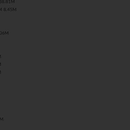
38.81M
 8.45M
.06M
M
M
M
1M