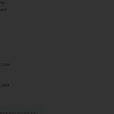
9M
66M
2.35M
.08M
微信客服我们可以安排下架！