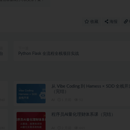
收藏
海报
篇
下一篇
后台
Python Flask 全流程全栈项目实战
从 Vibe Coding 到 Harness × SDD 全
（完结）
360
AI
1 月前
52
程序员AI量化理财体系课（完结）
180
AI
2 月前
445