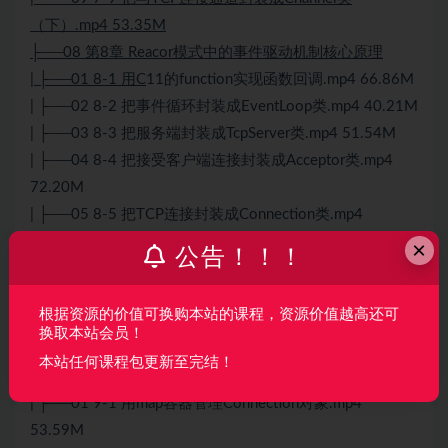
（下）.mp4 53.35M
├──08 第8章 Reacor模式中的事件驱动机制核心原理
| ├──01 8-1 用C
11的function实现函数回调.mp4 66.86M
| ├──02 8-2 把事件循环封装成EventLoop类.mp4 40.21M
| ├──03 8-3 把服务端封装成TcpServer类.mp4 51.54M
| ├──04 8-4 把接受客户端连接封装成Acceptor类.mp4
72.20M
| ├──05 8-5 把TCP连接封装成Connection类.mp4
42.98M
×
公告！！！
| ├──06 8-6 在Channel类中回调Acceptor类的成员函
数.mp4 45.51M
根据资源的价值可换购本站的课程，资源价值越高还可
| └──07 8-7 在Acceptor类中回调TcpServer类的成员函
换取本站会员！
数.mp4 49.60M
本站任何课程包更新至完结！
├──09 第9章 来，先实现单线程的Reactor服务器的功能
| ├──01 9-1 用map容器管理Connection对象.mp4
53.59M