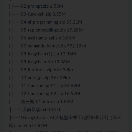
| ├──02-prompt.zip 1.53M
| ├──03-func-call.zip 3.55M
| ├──04-ai-programming.zip 33.21M
| ├──05-rag-embeddings.zip 19.28M
| ├──06-assistants-api.zip 3.86M
| ├──07-semantic-kernel.zip 792.12kb
| ├──08-langchain (1).zip 13.36M
| ├──08-langchain.zip 13.36M
| ├──09-llm-tools.zip 637.37kb
| ├──10-autogpt.zip 397.09kb
| ├──11-fine-tuning-01.zip 31.69M
| ├──12-fine-tuning-02.zip 16.57M
| └──第三期-01-intro.zip 1.83M
├──1.课前导读.txt 0.15kb
├──10.LangChain –
AI
大模型全栈工程师培养计划（第三
期）.mp4 577.81M