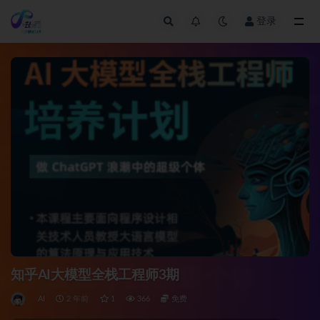
登录
全部
知乎AI大模型全栈工程师3期
AI
2 年前
1
366
免费