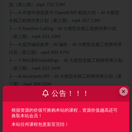
划（第三期）.mp4 735.53M
├──4.开发环境设置与 OpenAI API 相关介绍 – AI 大模型
全栈工程师培养计划（第三期）.mp4 587.13M
├──5.Function Calling – AI 大模型全栈工程师培养计划
（第三期）.mp4 561.10M
├──6.提升编程效率：AI 编程 – AI 大模型全栈工程师培养
计划（第三期）.mp4 405.97M
├──7.RAG和Embeddings – AI 大模型全栈工程师培养计划
（第三期）.mp4 527.34M
├──8.Assistants API – AI 大模型全栈工程师培养计划（第
三期）.mp4 389.35M
×
公告！！！
└──9.Semantic Kernel – AI 大模型全栈工程师培养计划
（第三期）.mp4 543.65M
根据资源的价值可换购本站的课程，资源价值越高还可
换取本站会员！
声明：
本站所有资料均来源于网络以及用户发布，如对资源有争
本站任何课程包更新至完结！
议请联系微信客服我们可以安排下架！