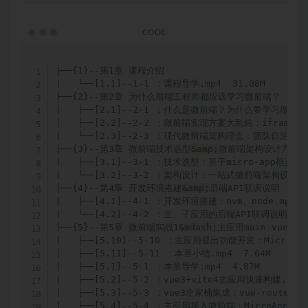
├──{1}--第1章 课程介绍  

|   └──[1.1]--1-1 ：课程导学.mp4  31.08M

├──{2}--第2章 为什么前端工程师都应该学习微前端？  

|   ├──[2.1]--2-1 ：什么是微前端？为什么要学习微前端？.
|   ├──[2.2]--2-2 ：微前端实现方案大乱炖：iframe、sin
|   └──[2.3]--2-3 ：现代微前端架构理念：团队自治、独立
├──{3}--第3章 微前端技术选型
&amp;
微前端架构设计方案  
|   ├──[3.1]--3-1 ：技术选型：基于micro-app框架的微
|   └──[3.2]--3-2 ：架构设计：一站式微前端架构设计方案.
├──{4}--第4章 开发环境搭建
&amp;
后端API联调说明  

|   ├──[4.1]--4-1 ：开发环境搭建：nvm、node.mp4  5
|   └──[4.2]--4-2 ：主、子应用的后端API联调说明.mp4 
├──{5}--第5章 微前端实战1
&mdash;
主应用main-vue3  

|   ├──[5.10]--5-10 ：主应用登出功能开发：MicroApp
|   ├──[5.11]--5-11 ：本章小结.mp4  7.64M

|   ├──[5.1]--5-1 ：本章导学.mp4  4.87M

|   ├──[5.2]--5-2 ：vue3+vite4主应用快速构建.mp4  
|   ├──[5.3]--5-3 ：vue3全家桶集成：vue-router、ax
|   ├──[5.4]--5-4 ：主应用接入微前端：MicroApp开箱