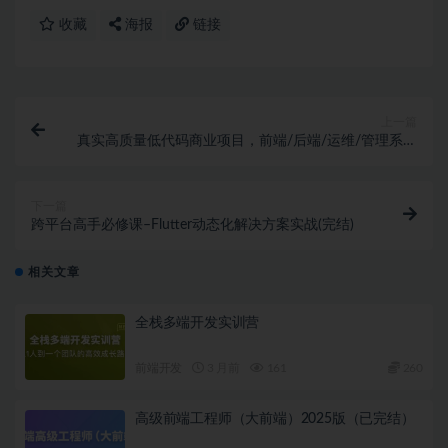
|   ├──[7.7]--7-7 ：接入微前端1：如何解决vue2子应用跨域
|   ├──[7.8]--7-8 ：接入微前端2：设置publicPath补
收藏
海报
链接
|   └──[7.9]--7-9 ：本章小结.mp4  23.60M

├──{8}--第8章 微前端实战4
&mdash;
子应用child-vue3-e
|   ├──[8.1]--8-1 ：本章导学.mp4  9.67M

|   ├──[8.2]--8-2 ：vue3+vite4子应用快速构建.mp4  
|   ├──[8.3]--8-3 ：vue3子应用功能开发1：企业列表.mp4
上一篇
|   ├──[8.4]--8-4 ：vue3子应用功能开发2：企业详情.mp4
真实高质量低代码商业项目，前端/后端/运维/管理系统
|   ├──[8.5]--8-5 ：接入微前端：全心全意为vite打造的if
(完结)
|   └──[8.6]--8-6 ：本章小 结.mp4  24.18M

├──{9}--第9章 微前端实战5
&mdash;
子应用child-react1
下一篇
|   ├──[9.1]--9-1 ：本章导学.mp4  4.22M

跨平台高手必修课–Flutter动态化解决方案实战(完结)
|   ├──[9.2]--9-2 ：react18+webpack5子应用快速构建
|   ├──[9.3]--9-3 ：react18集成router、axios、sas
|   ├──[9.4]--9-4 ：react18子应用功能开发：关于我们.m
相关文章
|   ├──[9.5]--9-5 ：react子应用跨域请求：暴露webpac
|   ├──[9.6]--9-6 ：接入微前端：设置publicPath补全
全栈多端开发实训营
|   └──[9.7]--9-7 ：本章小结.mp4  12.89M

├──{10}--第10章 沙箱隔离
&amp;
加载
&amp;
缓存
&amp;
数据
|   ├──[10.10]--10-10 ：跨应用跳转能力2：子应用跳转主
前端开发
3 月前
161
260
|   ├──[10.11]--10-11 ：跨应用跳转能力3：子应用之间跳转
|   ├──[10.1]--10-1 ：本章导学.mp4  6.26M

高级前端工程师（大前端）2025版（已完结）
|   ├──[10.2]--10-2 ：沙箱隔离能力1：JS隔离.mp4  61
|   ├──[10.3]--10-3 ：沙箱隔离能力2：样式隔离.mp4  5