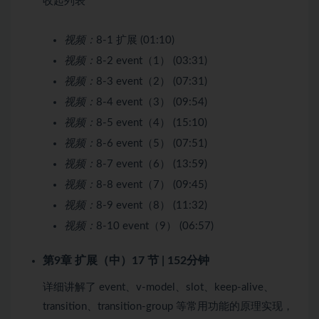
收起列表
视频：
8-1 扩展 (01:10)
视频：
8-2 event（1） (03:31)
视频：
8-3 event（2） (07:31)
视频：
8-4 event（3） (09:54)
视频：
8-5 event（4） (15:10)
视频：
8-6 event（5） (07:51)
视频：
8-7 event（6） (13:59)
视频：
8-8 event（7） (09:45)
视频：
8-9 event（8） (11:32)
视频：
8-10 event（9） (06:57)
第9章 扩展（中）
17 节 | 152分钟
详细讲解了 event、v-model、slot、keep-alive、
transition、transition-group 等常用功能的原理实现，