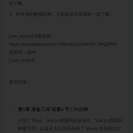
的了解。
3、对常用的数据结构、正则表达式等都有一定了解。
[wm_notice]试看链接：
https://pan.baidu.com/s/1SNvaSQ323a4GRr_9VQjPRA
提取码：qfp4
[/wm_notice]
章节目录：
第1章 准备工作
试看
6 节 | 59分钟
介绍了 Flow、Vue.js 的源码目录设计、Vue.js 的源码
构建方式，以及从入口开始分析了 Vue.js 的初始化过