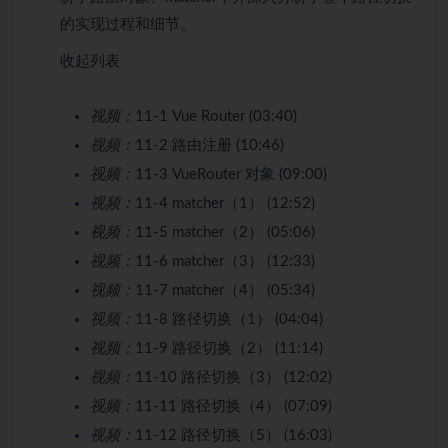
的实现过程和细节。
收起列表
视频：
11-1 Vue Router (03:40)
视频：
11-2 路由注册 (10:46)
视频：
11-3 VueRouter 对象 (09:00)
视频：
11-4 matcher（1） (12:52)
视频：
11-5 matcher（2） (05:06)
视频：
11-6 matcher（3） (12:33)
视频：
11-7 matcher（4） (05:34)
视频：
11-8 路径切换（1） (04:04)
视频：
11-9 路径切换（2） (11:14)
视频：
11-10 路径切换（3） (12:02)
视频：
11-11 路径切换（4） (07:09)
视频：
11-12 路径切换（5） (16:03)