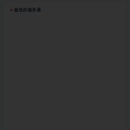
超低价服务器