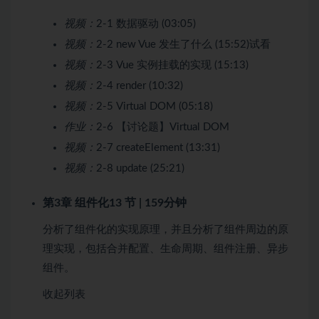
视频：
2-1 数据驱动 (03:05)
视频：
2-2 new Vue 发生了什么 (15:52)
试看
视频：
2-3 Vue 实例挂载的实现 (15:13)
视频：
2-4 render (10:32)
视频：
2-5 Virtual DOM (05:18)
作业：
2-6 【讨论题】Virtual DOM
视频：
2-7 createElement (13:31)
视频：
2-8 update (25:21)
第3章 组件化
13 节 | 159分钟
分析了组件化的实现原理，并且分析了组件周边的原
理实现，包括合并配置、生命周期、组件注册、异步
组件。
收起列表