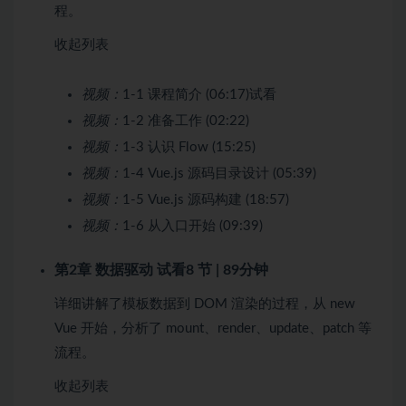
程。
收起列表
视频：
1-1 课程简介 (06:17)
试看
视频：
1-2 准备工作 (02:22)
视频：
1-3 认识 Flow (15:25)
视频：
1-4 Vue.js 源码目录设计 (05:39)
视频：
1-5 Vue.js 源码构建 (18:57)
视频：
1-6 从入口开始 (09:39)
第2章 数据驱动
试看
8 节 | 89分钟
详细讲解了模板数据到 DOM 渲染的过程，从 new
Vue 开始，分析了 mount、render、update、patch 等
流程。
收起列表