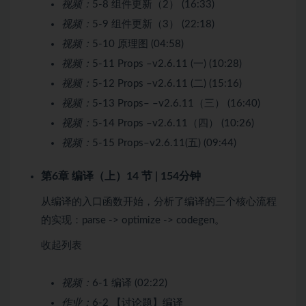
视频：
5-8 组件更新（2） (16:33)
视频：
5-9 组件更新（3） (22:18)
视频：
5-10 原理图 (04:58)
视频：
5-11 Props –v2.6.11 (一) (10:28)
视频：
5-12 Props –v2.6.11 (二) (15:16)
视频：
5-13 Props– –v2.6.11（三） (16:40)
视频：
5-14 Props –v2.6.11（四） (10:26)
视频：
5-15 Props–v2.6.11(五) (09:44)
第6章 编译（上）
14 节 | 154分钟
从编译的入口函数开始，分析了编译的三个核心流程
的实现：parse -> optimize -> codegen。
收起列表
视频：
6-1 编译 (02:22)
作业：
6-2 【讨论题】编译