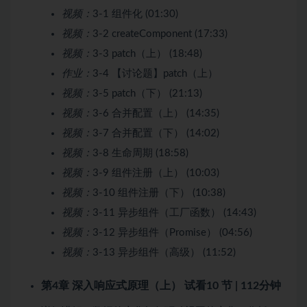
视频：
3-1 组件化 (01:30)
视频：
3-2 createComponent (17:33)
视频：
3-3 patch（上） (18:48)
作业：
3-4 【讨论题】patch（上）
视频：
3-5 patch（下） (21:13)
视频：
3-6 合并配置（上） (14:35)
视频：
3-7 合并配置（下） (14:02)
视频：
3-8 生命周期 (18:58)
视频：
3-9 组件注册（上） (10:03)
视频：
3-10 组件注册（下） (10:38)
视频：
3-11 异步组件（工厂函数） (14:43)
视频：
3-12 异步组件（Promise） (04:56)
视频：
3-13 异步组件（高级） (11:52)
第4章 深入响应式原理（上）
试看
10 节 | 112分钟