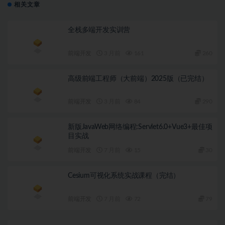
相关文章
全栈多端开发实训营
前端开发
3 月前
161
260
高级前端工程师（大前端）2025版（已完结）
前端开发
3 月前
84
290
新版JavaWeb网络编程:Servlet6.0+Vue3+最佳项
目实战
前端开发
7 月前
15
30
Cesium可视化系统实战课程（完结）
前端开发
7 月前
72
79