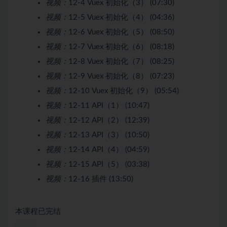
视频：
12-4 Vuex 初始化（3） (07:30)
视频：
12-5 Vuex 初始化（4） (04:36)
视频：
12-6 Vuex 初始化（5） (08:50)
视频：
12-7 Vuex 初始化（6） (08:18)
视频：
12-8 Vuex 初始化（7） (08:25)
视频：
12-9 Vuex 初始化（8） (07:23)
视频：
12-10 Vuex 初始化（9） (05:54)
视频：
12-11 API（1） (10:47)
视频：
12-12 API（2） (12:39)
视频：
12-13 API（3） (10:50)
视频：
12-14 API（4） (04:59)
视频：
12-15 API（5） (03:38)
视频：
12-16 插件 (13:50)
本课程已完结