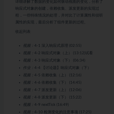
详细讲解了数据的变化如何驱动视图的变化，分析了
响应式对象的创建，依赖收集、派发更新的实现过
程，一些特殊情况的处理，并对比了计算属性和侦听
属性的实现，最后分析了组件更新的过程。
收起列表
视频：
4-1 深入响应式原理 (02:55)
视频：
4-2 响应式对象（上） (13:12)
试看
视频：
4-3 响应式对象（下） (06:34)
作业：
4-4 【讨论题】响应式对象（下）
视频：
4-5 依赖收集（上） (12:16)
视频：
4-6 依赖收集（下） (14:45)
视频：
4-7 派发更新（上） (12:06)
视频：
4-8 派发更新（下） (15:22)
视频：
4-9 nextTick (16:49)
视频：
4-10 检测变化的注意事项 (17:25)