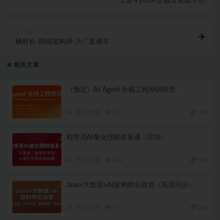
王道-Python全栈开发线下班
下一篇
杨村长-前端架构师-大厂直通车
相关文章
（预定）AI Agent 全栈工程师训练营
AI
2 周前
67
380
程序员AI量化理财体系课（完结）
AI
2 月前
446
180
Java+大数据+AI架构师实战营（高清同步）
AI
2 月前
297
260