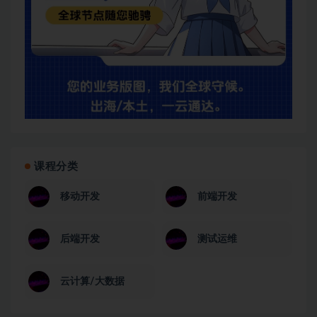
课程分类
移动开发
前端开发
后端开发
测试运维
云计算/大数据