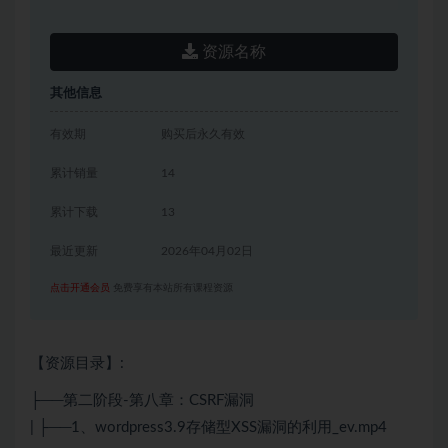
资源名称
其他信息
有效期
购买后永久有效
累计销量
14
累计下载
13
最近更新
2026年04月02日
点击开通会员
免费享有本站所有课程资源
【资源目录】:
├──第二阶段-第八章：CSRF漏洞
| ├──1、wordpress3.9存储型XSS漏洞的利用_ev.mp4