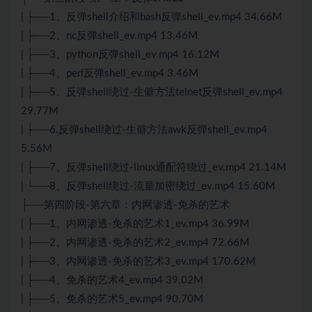
| ├──1、反弹shell介绍和bash反弹shell_ev.mp4 34.66M
| ├──2、nc反弹shell_ev.mp4 13.46M
| ├──3、python反弹shell_ev.mp4 16.12M
| ├──4、perl反弹shell_ev.mp4 3.46M
| ├──5、反弹shell绕过-生僻方法telnet反弹shell_ev.mp4
29.77M
| ├──6.反弹shell绕过-生僻方法awk反弹shell_ev.mp4
5.56M
| ├──7、反弹shell绕过-linux通配符绕过_ev.mp4 21.14M
| └──8、反弹shell绕过-流量加密绕过_ev.mp4 15.60M
├──第四阶段-第六章：内网渗透-免杀的艺术
| ├──1、内网渗透-免杀的艺术1_ev.mp4 36.99M
| ├──2、内网渗透-免杀的艺术2_ev.mp4 72.66M
| ├──3、内网渗透-免杀的艺术3_ev.mp4 170.62M
| ├──4、免杀的艺术4_ev.mp4 39.02M
| ├──5、免杀的艺术5_ev.mp4 90.70M