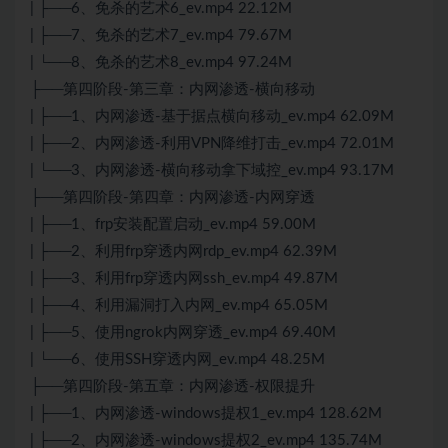
| ├──6、免杀的艺术6_ev.mp4 22.12M
| ├──7、免杀的艺术7_ev.mp4 79.67M
| └──8、免杀的艺术8_ev.mp4 97.24M
├──第四阶段-第三章：内网渗透-横向移动
| ├──1、内网渗透-基于据点横向移动_ev.mp4 62.09M
| ├──2、内网渗透-利用VPN降维打击_ev.mp4 72.01M
| └──3、内网渗透-横向移动拿下域控_ev.mp4 93.17M
├──第四阶段-第四章：内网渗透-内网穿透
| ├──1、frp安装配置启动_ev.mp4 59.00M
| ├──2、利用frp穿透内网rdp_ev.mp4 62.39M
| ├──3、利用frp穿透内网ssh_ev.mp4 49.87M
| ├──4、利用漏洞打入内网_ev.mp4 65.05M
| ├──5、使用ngrok内网穿透_ev.mp4 69.40M
| └──6、使用SSH穿透内网_ev.mp4 48.25M
├──第四阶段-第五章：内网渗透-权限提升
| ├──1、内网渗透-windows提权1_ev.mp4 128.62M
| ├──2、内网渗透-windows提权2_ev.mp4 135.74M