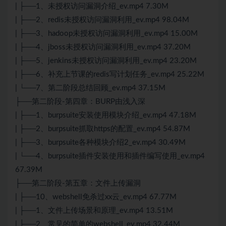
| ├──1、未授权访问漏洞介绍_ev.mp4 7.30M
| ├──2、redis未授权访问漏洞利用_ev.mp4 98.04M
| ├──3、hadoop未授权访问漏洞利用_ev.mp4 15.00M
| ├──4、jboss未授权访问漏洞利用_ev.mp4 37.20M
| ├──5、jenkins未授权访问漏洞利用_ev.mp4 23.20M
| ├──6、补充上节课的redis写计划任务_ev.mp4 25.22M
| └──7、第二阶段总结回顾_ev.mp4 37.15M
├──第二阶段-第四章：BURP由浅入深
| ├──1、burpsuite安装使用模块介绍_ev.mp4 47.18M
| ├──2、burpsuite抓取https的配置_ev.mp4 54.87M
| ├──3、burpsuite各种模块介绍2_ev.mp4 30.49M
| └──4、burpsuite插件安装使用和插件编写使用_ev.mp4
67.39M
├──第二阶段-第五章：文件上传漏洞
| ├──10、webshell免杀过xx云_ev.mp4 67.77M
| ├──1、文件上传场景和原理_ev.mp4 13.51M
| ├──2、常见的简单的webshell_ev.mp4 32.44M