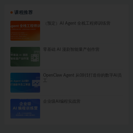
课程推荐
（预定）AI Agent 全栈工程师训练营
零基础 AI 漫剧智能量产创作营
OpenClaw Agent 从0到1打造你的数字AI员
工
企业级AI编程实战营