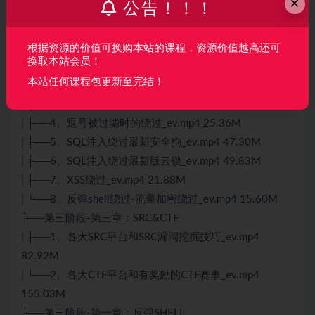
×
公告！！！
| └──9、网站文件目录扫描（2)_ev.mp4 36.87M
├──第三阶段-第二章：绕过技术
| ├──1、SQL注入使用大小写的方式绕过_ev.mp4 17.62M
根据资源的价值可换购本站的课程，资源价值越高还可
换取本站会员！
| ├──2、SQL注入使用双写绕过和使用注释绕过_ev.mp4
本站任何课程包更新至完结！
26.74M
| ├──3、空格被过滤和引号被过滤的绕过_ev.mp4 18.63M
| ├──4、逗号被过滤时的绕过_ev.mp4 25.36M
| ├──5、SQL注入绕过最新安全狗_ev.mp4 47.30M
| ├──6、SQL注入绕过最新版云锁_ev.mp4 49.83M
| ├──7、XSS绕过_ev.mp4 21.88M
| └──8、反弹shell绕过-流量加密绕过_ev.mp4 15.60M
├──第三阶段-第三章：SRC&CTF
| ├──1、各大SRC平台和SRC漏洞挖掘技巧_ev.mp4
82.92M
| └──2、各大CTF平台和有奖励的CTF赛事_ev.mp4
155.03M
├──第三阶段-第一章：反弹SHELL