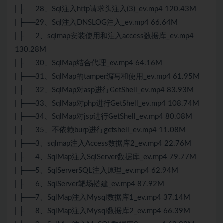
| ├──28、Sql注入http请求头注入(3)_ev.mp4 120.43M
| ├──29、Sql注入DNSLOG注入_ev.mp4 66.64M
| ├──2、sqlmap安装使用和注入access数据库_ev.mp4
130.28M
| ├──30、SqlMap结合代理_ev.mp4 64.16M
| ├──31、SqlMap的tamper编写和使用_ev.mp4 61.95M
| ├──32、SqlMap对asp进行GetShell_ev.mp4 83.93M
| ├──33、SqlMap对php进行GetShell_ev.mp4 108.74M
| ├──34、SqlMap对jsp进行GetShell_ev.mp4 80.08M
| ├──35、不依赖burp进行getshell_ev.mp4 11.08M
| ├──3、sqlmap注入Access数据库2_ev.mp4 22.76M
| ├──4、SqlMap注入SqlServer数据库_ev.mp4 79.77M
| ├──5、SqlServerSQL注入原理_ev.mp4 62.94M
| ├──6、SqlServer靶场搭建_ev.mp4 87.92M
| ├──7、SqlMap注入Mysql数据库1_ev.mp4 37.14M
| ├──8、SqlMap注入Mysql数据库2_ev.mp4 66.39M