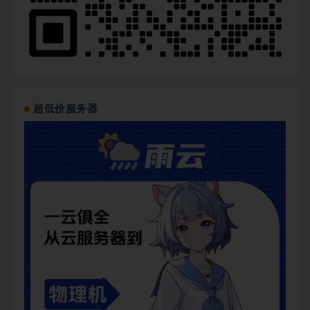
超低价服务器