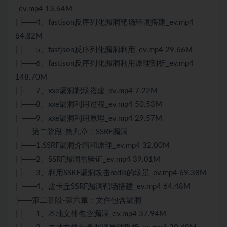
_ev.mp4 13.64M
| ├──4、fastjson反序列化漏洞靶场环境搭建_ev.mp4
64.82M
| ├──5、fastjson反序列化漏洞利用_ev.mp4 29.66M
| ├──6、fastjson反序列化漏洞利用原理剖析_ev.mp4
148.70M
| ├──7、xxe漏洞靶场搭建_ev.mp4 7.22M
| ├──8、xxe漏洞利用过程_ev.mp4 50.53M
| └──9、xxe漏洞利用原理_ev.mp4 29.57M
├──第二阶段-第九章：SSRF漏洞
| ├──1.SSRF漏洞介绍和原理_ev.mp4 32.00M
| ├──2、SSRF漏洞的验证_ev.mp4 39.01M
| ├──3、利用SSRF漏洞攻击redis的场景_ev.mp4 69.38M
| └──4、皮卡丘SSRF漏洞靶场搭建_ev.mp4 64.48M
├──第二阶段-第六章：文件包含漏洞
| ├──1、本地文件包含漏洞_ev.mp4 37.94M