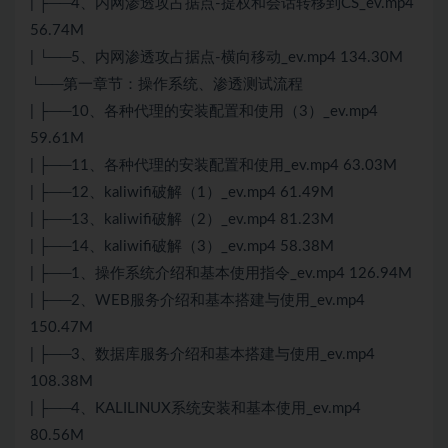
| ├──4、内网渗透攻占据点-提权和会话转移到CS_ev.mp4
56.74M
| └──5、内网渗透攻占据点-横向移动_ev.mp4 134.30M
└──第一章节：操作系统、渗透
测试
流程
| ├──10、各种代理的安装配置和使用（3）_ev.mp4
59.61M
| ├──11、各种代理的安装配置和使用_ev.mp4 63.03M
| ├──12、kaliwifi破解（1）_ev.mp4 61.49M
| ├──13、kaliwifi破解（2）_ev.mp4 81.23M
| ├──14、kaliwifi破解（3）_ev.mp4 58.38M
| ├──1、操作系统介绍和基本使用指令_ev.mp4 126.94M
| ├──2、WEB服务介绍和基本搭建与使用_ev.mp4
150.47M
| ├──3、数据库服务介绍和基本搭建与使用_ev.mp4
108.38M
| ├──4、KALILINUX系统安装和基本使用_ev.mp4
80.56M