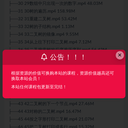
├──30 29数组中只出现一次的数字.mp4 48.03M
├──31 30树的遍历.mp4 158.98M
├──32 31重建二叉树.mp4 53.42M
├──33 32树的子结构.mp4 1.13M
├──34 33二叉树的镜像.mp4 9.55M
├──35 34从上往下打印二叉树.mp4 7.12M
├──36 35二叉搜索树的后序遍历序列.mp4 56.42M
×
公告！！！
├──37 36二叉树中和为某一值的路径.mp4 56.04M
├──38 37二叉搜索树与双向链表.mp4 10.87M
├──39 38二叉搜索树与双向链表-详解.mp4 987.06kb
根据资源的价值可换购本站的课程，资源价值越高还可
换取本站会员！
├──40 39最小的K个数.mp4 130.64M
本站任何课程包更新至完结！
├──41 40数据流中的中位数.mp4 166.47M
├──42 41数据流中的中位数-封装.mp4 46.20M
├──43 42二叉树的下一个节点.mp4 27.46M
├──44 43对称的二叉树.mp4 16.47M
├──45 44按之字形打印二叉树.mp4 21.07M
├──46 45把二叉树打印成多行.mp4 15.32M