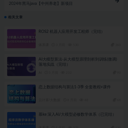
2024年黑马java【中州养老】新项目
相关文章
ROS2 机器人应用开发工程师（完结）
体系课
3 月前
530
360
AI大模型算法-从大模型原理剖析到训练(微调)
落地实战（完结）
AI
3 月前
232
90
恋上数据结构与算法1-3季 全套教程+课件
云计算/大数据
8 月前
48
68
慕ke 深入AI/大模型必修数学体系（已完结）
体系课
1 年前
375
120