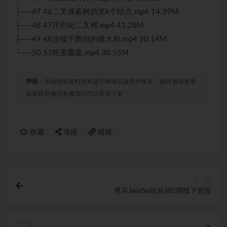
├──47 46二叉搜索树的第k个结点.mp4 14.39M
├──48 47序列化二叉树.mp4 41.28M
├──49 48连续子数组的最大和.mp4 20.14M
└──50 53矩形覆盖.mp4 30.55M
声明：
本站所有资料均来源于网络以及用户发布，如对资源有争
议请联系微信客服我们可以安排下架！
收藏
海报
链接
上一篇
黑马JavaSe就业385期线下面授
下一篇