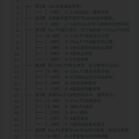
.

├── 第1章 iOS开发课程导学/

│   └── [ 17M]  1-1iOS实战--课程导学

├── 第2章 为你解开要不要学习iOS的多种困惑/

│   └── [ 18M]  2-1成为ios开发工程师的优势和前景

├── 第3章 Swift核心语法，写下你的第一行Swift代码/

│   ├── [6.6M]  3-1Swift基础语法介绍

│   ├── [ 30M]  3-2Swift环境配置和注释

│   ├── [ 24M]  3-3布尔类型和比较运算符

│   ├── [ 29M]  3-4逻辑运算符

│   └── [ 28M]  3-5可选变量

├── 第4章 初识Swift集合类型，区分数组与元组/

│   ├── [3.0M]  4-1Swift集合类型介绍

│   ├── [ 19M]  4-2元组的运用与实战案例

│   ├── [ 16M]  4-3初步讲解数组

│   └── [ 21M]  4-4数组的增删改查

├── 第5章 掌握Swift流程控制语句，循环语句/

│   ├── [3.4M]  5-1Swift流程语句

│   ├── [8.5M]  5-2While循环

│   ├── [ 11M]  5-3For循环

│   ├── [ 13M]  5-4遍历集合

│   └── [ 10M]  5-5循环的嵌套和退出

├── 第6章 Swift字典与set的运用与拓展，熟练运用更高级
│   ├── [4.8M]  6-1更多集合的详细讲解
