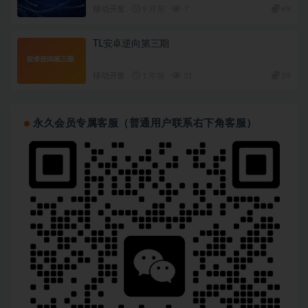
│   ├── [ 30M]  13-2【手势识别】掌握自定义卡片顶部
移动开发
9 月前
7
69
│   ├── [ 28M]  13-3【手势识别】深入了解SwiftUI
│   ├── [ 45M]  13-4【页面动画】滑动效果在卡片页面
│   ├── [ 41M]  13-5【页面布局】通过SwiftUI为卡
TL安卓逆向第三期
│   ├── [ 34M]  13-6【页面布局】掌握用户卡片底部按
│   ├── [ 49M]  13-7【页面布局】整合卡片页面与整体A
移动开发
1 年前
31
59
│   └── [ 28M]  13-8【页面布局】滑动至空白处的页面
├── 第14章 配对页面的设计与实现 - 熟练掌握Swift UI模
│   ├── [ 64M]  14-1【页面布局】用户卡片详情页面布局
│   ├── [ 43M]  14-2【数据绑定】通过appState控
永久会员专属客服（普通用户联系右下角客服）
│   ├── [ 39M]  14-3【页面布局】详情页面的悬浮按钮
│   ├── [ 28M]  14-4【页面动画】视图过渡中MatchedGe
│   ├── [ 26M]  14-5【状态切换】主页面顶部标题状态选
│   ├── [ 25M]  14-6【页面布局】单一卡片模糊效果的实
│   └── [ 25M]  14-7【页面布局】配对页面列表的实现
├── 第15章 聊天页面的设计与实现-快速掌握消息界面的UI与
│   ├── [ 28M]  15-1【逻辑梳理】聊天页面需求分析与气
│   ├── [ 42M]  15-2【页面布局】ChatManager的
│   ├── [ 35M]  15-3【页面布局】SwiftUI中聊天界
│   ├── [ 34M]  15-4【滚动页面】SwiftUI的Scrol
│   ├── [ 43M]  15-5【页面布局】SwiftUI实现用户
│   ├── [ 26M]  15-6【页面导航】用户选择聊天对象的
│   └── [ 18M]  15-7【数据响应】掌握SwiftUI搜
├── 第16章 个人用户界面的设计与实现 - 熟练掌握UI界面