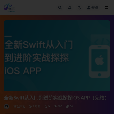
登录
全部
全新Swift从入门到进阶实战探探iOS APP（完结）
移动开发
2 年前
0
683
36