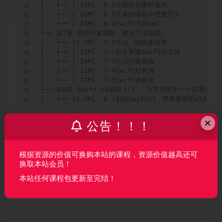
│   ├── [ 17M]  6-2字典的创建和遍历

│   ├── [ 16M]  6-3字典的读取和便捷方法

│   └── [ 23M]  6-4Swift中的Set

├── 第7章 面向对象编程，初识方法和类/

│   ├── [2.3M]  7-1方法，结构体和类

│   ├── [ 22M]  7-2初步掌握Swift的方法

│   ├── [ 24M]  7-3方法的返回值

│   ├── [ 31M]  7-4Swift结构体

│   └── [ 17M]  7-5Swift详解类

├── 第8章 Swift UI基础入门 - 写下你的第一个UI界面/

│   ├── [4.5M]  8-1初始SwiftUI，苹果最新的UI框架

│   ├── [4.2M]  8-2SwiftUI与UIKit的对比分析

│   ├── [ 16M]  8-3手把手教你创建第一个Xcode项目

×
公告！！！
│   ├── [ 13M]  8-4掌握SwiftUI中的View页面布局

声明：
本站所有资料均来源于网络以及用户发布，如对资源有争
│   ├── [ 21M]  8-5掌握SwiftUI页面编辑者的实现

│   └── [ 16M]  8-6掌握SwiftUI中的对象数据和方法

议请联系微信客服我们可以安排下架！
根据资源的价值可换购本站的课程，资源价值越高还可
├── 第9章 Swift UI数据绑定 - 弄清页面与模型之间的数据
换取本站会员！
│   ├── [ 18M]  9-1【手势相关】掌握SwiftUI中的按
│   ├── [ 26M]  9-2【状态管理】掌握SwiftUI中如何
本站任何课程包更新至完结！
│   ├── [ 23M]  9-3【数据绑定】掌握SwiftUI中如何
收藏
海报
链接
│   ├── [ 15M]  9-4【基础知识】掌握SwiftUI中的字
│   └── [ 20M]  9-5【项目构架】掌握SwiftUI项目构
├── 第10章-Swift UI实现一个你自己的Todo App-第一个Swi
│   ├── [5.0M]  10-1SwiftUI常用的设计模式MVVM与应