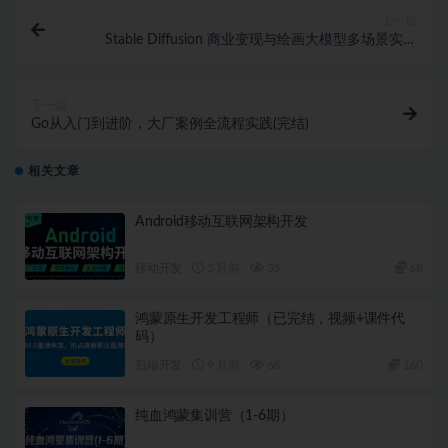
│   ├── [ 17M]  10-2【页面预览】掌握Preview功能检测
上一篇
│   ├── [ 27M]  10-3【导航深挖】通过NavigationSt
Stable Diffusion 商业变现与绘画大模型多场景实战
│   ├── [ 39M]  10-4清单app的页面创建掌握基本的Swif
(2024新课超清)
│   ├── [ 25M]  10-5【模型创建】创建清单模型与清单页
│   ├── [ 32M]  10-6【业务逻辑】通过ViewModel
下一篇
│   ├── [ 23M]  10-7【业务逻辑】掌握SwiftUI中的
Go从入门到进阶，大厂案例全流程实践(完结)
│   └── [ 19M]  10-8【业务逻辑】掌握SwiftUI中事
└── 第11章 为你的Todo App添加更多的功能，包含特效/

    ├── [ 25M]  11-1【本地存储】掌握SwiftUI中对
相关文章
    ├── [ 24M]  11-2【编码解码】掌握SwiftUI中对j
    ├── [ 22M]  11-3【应用升级】应用SwiftUI中本
Android移动互联网架构开发
    ├── [ 26M]  11-4【页面动画】掌握SwiftUI中
    ├── [ 14M]  11-5【暗黑模式】掌握app暗黑模式以
    └── [ 11M]  11-6【项目配置】熟悉掌握配置app
移动开发
5 月前
35
68
├── 第12章 聊天App的项目实战 - 初步认识app的设计框架/
│   ├── [ 12M]  12-1社交app的项目展示与功能介绍

鸿蒙原生开发工程师（已完结，视频+课件代
│   ├── [ 28M]  12-2【底部导航栏】通过SwiftUI实
码）
│   ├── [ 36M]  12-3【自定义导航栏】导航栏的进阶
│   ├── [ 32M]  12-4App的底部导航栏的布局与设计

后端开发
9 月前
68
160
│   ├── [ 23M]  12-5【应用枚举】通过枚举方式实现底
│   └── [ 19M]  12-6底部导航栏的逻辑与应用的升级

纯血鸿蒙集训营（1-6期）
├── 第13章 主界面的设计与实现 - 制作精美的卡片轮播效果/
│   ├── [ 37M]  13-1【页面布局】通过SwiftUI实现