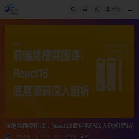
登录
全部
前端跳槽突围课：React18底层源码深入剖析(完结)
前端开发
2 年前
1
379
42