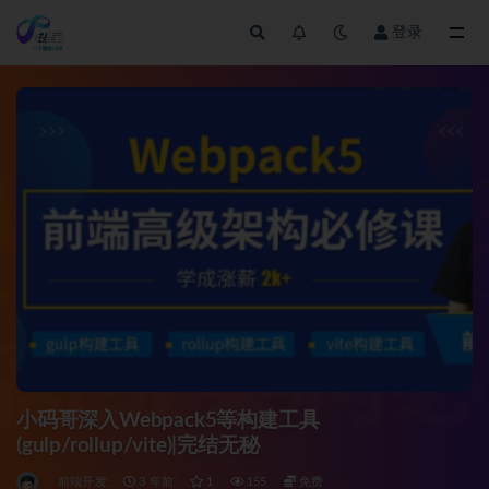
登录
全部
小码哥深入Webpack5等构建工具
(gulp/rollup/vite)|完结无秘
前端开发
3 年前
1
155
免费