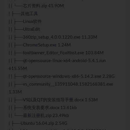
| | └──芯片资料.zip 41.90M
| ├──其他工具
| | ├──Linux软件
| | ├──UltraEdit
| | ├──360zip_setup_4.0.0.1220.exe 11.33M
| | ├──ChromeSetup.exe 1.24M
| | ├──foxitbanner_Editor_FoxitInst.exe 103.84M
| | ├──qt-opensource-linux-x64-android-5.4.1.run
615.55M
| | ├──qt-opensource-windows-x86-5.14.2.exe 2.28G
| | ├──vs_community__135911048.1582168381.exe
1.33M
| | ├──VS以及QT的安装指导手册.docx 1.53M
| | ├──系统安装要求.docx 13.61kb
| | └──最新注册机.zip 23.49kb
| ├──Ubuntu 16.04.zip 2.54G