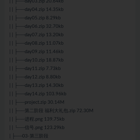
| | ├──day03.zip 20.64kb
| | ├──day04.zip 14.35kb
| | ├──day05.zip 8.29kb
| | ├──day06.zip 32.70kb
| | ├──day07.zip 13.20kb
| | ├──day08.zip 11.07kb
| | ├──day09.zip 11.46kb
| | ├──day10.zip 18.87kb
| | ├──day11.zip 7.73kb
| | ├──day12.zip 8.80kb
| | ├──day13.zip 14.30kb
| | ├──day14.zip 103.96kb
| | ├──project.zip 30.14M
| | ├──第二阶段 福利大礼包.zip 72.30M
| | ├──进程.png 139.75kb
| | └──信号.png 123.29kb
| ├──03-第三阶段