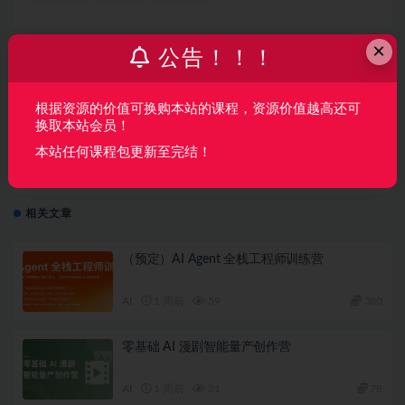
×
公告！！！
上一篇
知乎AI大模型全栈工程师5期
根据资源的价值可换购本站的课程，资源价值越高还可
换取本站会员！
本站任何课程包更新至完结！
下一篇
51CTO-宽哥【云原生开发】Go和Gin入门到脚手架项目
实战
相关文章
（预定）AI Agent 全栈工程师训练营
AI
1 周前
59
380
零基础 AI 漫剧智能量产创作营
AI
1 周前
31
78