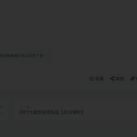
微信客服我们可以安排下架！
收藏
海报
篇
下一篇
完
DIFY大模型应用实战【共12课时】
）