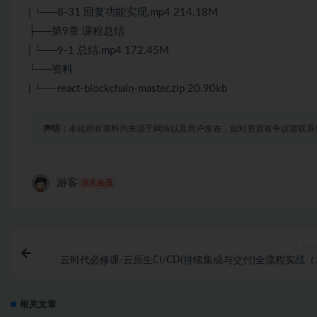
| └──8-31 回复功能实现.mp4 214.18M
├──第9章 课程总结
| └──9-1 总结.mp4 172.45M
└──资料
| └──react-blockchain-master.zip 20.90kb
声明：
本站所有资料均来源于网络以及用户发布，如对资源有争议请联系
游客
永久会员
上一
云时代必修课-云原生CI/CD(持续集成与交付)全流程实战（
结
相关文章