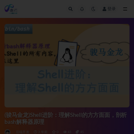
登录
全部
(骏马金龙)Shell进阶：理解Shell的方方面面，剖析
bash解释器原理
后端开发
3 年前
0
43
45