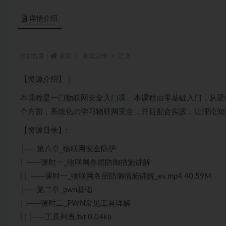
详情介绍
当前位置：
首页
测试运维
正文
【资源介绍】：
本课程是一门物联网安全入门课。本课程由零基础入门，从硬
个方面，系统化の学习物联网安全，并且配合实践，让理论知
【资源目录】:
├──第八章_物联网安全防护
| └──课时一_物联网各层防御措施讲解
| | └──课时一_物联网各层防御措施讲解_ev.mp4 40.59M
├──第二章_pwn基础
| ├──课时二_PWN常见工具详解
| | ├──工具列表.txt 0.04kb