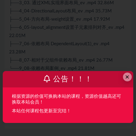
├──3_03. 通过XML实现界面布局_ev .mp4 32.86M
├──4_04-DirectionalLayout布局_ev .mp4 35.73M
├──5_04-方向布局-weight设置_ev .mp4 17.92M
├──6_05-layout_alignment设置子元素排列对齐_ev .mp4
22.01M
├──7_06-依赖布局 DependentLayout(1)_ev .mp4
23.28M
├──8_07-相对于父组件依赖布局_ev .mp4 26.77M
└──9_08-依赖布局案例_ev .mp4 21.81M
×
公告！！！
声明：
本站所有资料均来源于网络以及用户发布，如对资源有争
议请联系微信客服我们可以安排下架！
根据资源的价值可换购本站的课程，资源价值越高还可
换取本站会员！
本站任何课程包更新至完结！
收藏
海报
链接