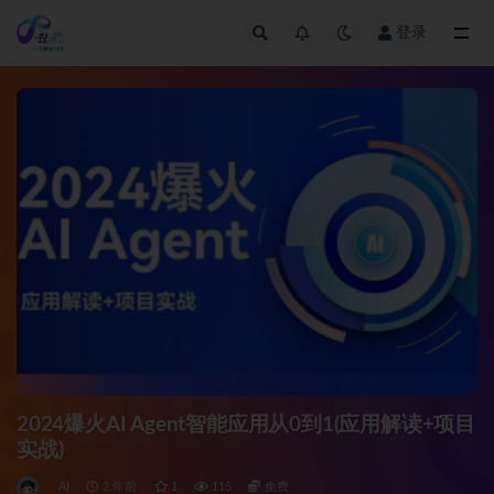
登录
全部
2024爆火AI Agent智能应用从0到1(应用解读+项目
实战)
AI
2 年前
1
115
免费