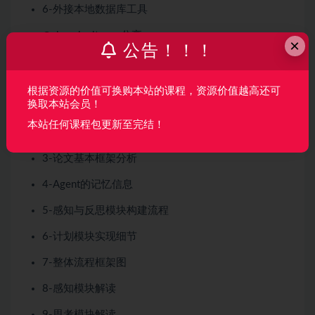
6-外接本地数据库工具
@chaoxingit.com分享
×
公告！！！
第10章
斯坦福AI小镇架构与项目解读
(1小时11分
钟
10节)
根据资源的价值可换购本站的课程，资源价值越高还可
换取本站会员！
1-整体故事解读
本站任何课程包更新至完结！
2-要解决的问题和整体框架分析
3-论文基本框架分析
4-Agent的记忆信息
5-感知与反思模块构建流程
6-计划模块实现细节
7-整体流程框架图
8-感知模块解读
9-思考模块解读