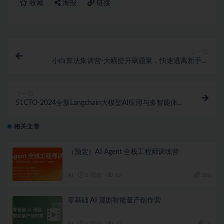
收藏
海报
链接
上一篇
小白算法集训营-大幅提升刷题量，快速逃离新手区
（已完结）
下一篇
51CTO-2024全新Langchain大模型AI应用与多智能体实
战开发
相关文章
（预定）AI Agent 全栈工程师训练营
AI
1 周前
65
380
零基础 AI 漫剧智能量产创作营
AI
1 周前
35
78