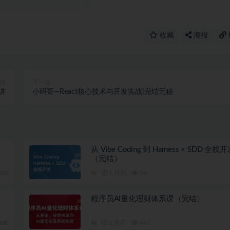
收藏
海报
篇
下一篇
精讲
小码哥—React核心技术与开发实战|完结无秘
从 Vibe Coding 到 Harness × SDD 全
（完结）
360
AI
1 月前
54
程序员AI量化理财体系课（完结）
180
AI
2 月前
445