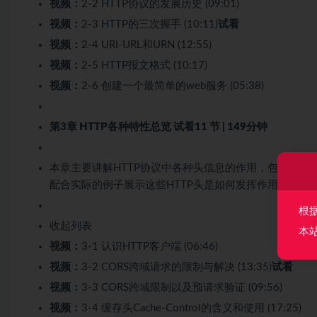
视频：
2-2 HTTP协议的发展历史 (09:01)
视频：
2-3 HTTP的三次握手 (10:11)
试看
视频：
2-4 URI-URL和URN (12:55)
视频：
2-5 HTTP报文格式 (10:17)
视频：
2-6 创建一个最简单的web服务 (05:38)
第3章 HTTP各种特性总览
试看
11 节 | 149分钟
本章主要讲解HTTP协议中各种头信息的作用，包括但不限
配合实际的例子展示这些HTTP头是如何发挥作用的，并
根
收起列表
本
视频：
3-1 认识HTTP客户端 (06:46)
视频：
3-2 CORS跨域请求的限制与解决 (13:35)
试看
视频：
3-3 CORS跨域限制以及预请求验证 (09:56)
视频：
3-4 缓存头Cache-Control的含义和使用 (17:25)