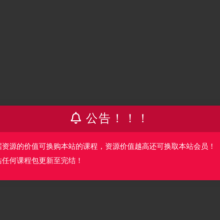
于最重要的几个部分：缓存、cookie、CORS跨域、长连接等，课
公告！！！
且解决了什么问题。
据资源的价值可换购本站的课程，资源价值越高还可换取本站会员！
站任何课程包更新至完结！