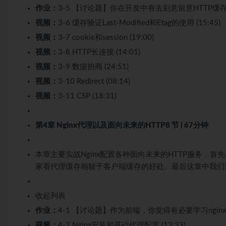
作业：
3-5 【讨论题】你在开发中有去刻意留意HTTP缓
视频：
3-6 缓存验证Last-Modified和Etag的使用 (15:45)
视频：
3-7 cookie和session (19:00)
视频：
3-8 HTTP长连接 (14:01)
视频：
3-9 数据协商 (24:51)
视频：
3-10 Redirect (08:14)
视频：
3-11 CSP (18:31)
第4章 Nginx代理以及面向未来的HTTP
8 节 | 67分钟
本章主要实战Nginx配置各种面向未来的HTTP服务，首先
家看代理缓存相较于客户端缓存的好处。最后这章中我们还讲
收起列表
作业：
4-1 【讨论题】作为前端，你觉得有必要学习ngin
视频：
4-2 Nginx安装和基础代理配置 (13:33)