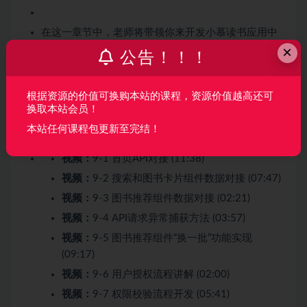
在这一章节中，老师将带领你来开发小慕读书应用中
×
的用户授权。其中包括如何进行用户授权，以及判断
公告！！！
用户权限、获取 OpenID 等内容，尽量呈现出一套用
户授权登录的完整流程。
根据资源的价值可换购本站的课程，资源价值越高还可
换取本站会员！
收起列表
本站任何课程包更新至完结！
视频：
9-1 首页API对接 (11:38)
视频：
9-2 搜索和图书卡片组件数据对接 (07:47)
视频：
9-3 图书推荐组件数据对接 (02:21)
视频：
9-4 API请求异常捕获方法 (03:57)
视频：
9-5 图书推荐组件“换一批”功能实现
(09:17)
视频：
9-6 用户授权流程讲解 (02:00)
视频：
9-7 权限校验流程开发 (05:41)