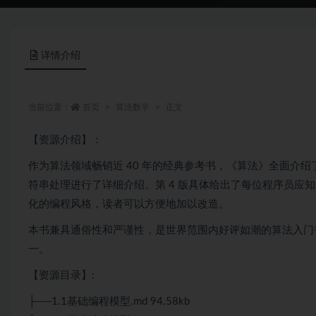
详情介绍
当前位置：
首页
算法数学
正文
【资源介绍】：
作为算法领域畅销近 40 年的经典参考书，《算法》全面介
符串处理进行了详细介绍。第 4 版具体给出了每位程序员应知应
化的编程风格，读者可以方便地加以改造。
本书兼具通俗性和严谨性，是世界范围内好评如潮的算法入门
一。
【资源目录】:
├──1.1基础编程模型.md 94.58kb