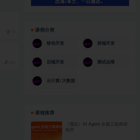
课程分类
78
移动开发
前端开发
后端开发
测试运维
360
云计算/大数据
课程推荐
（预定）AI Agent 全栈工程师训
练营