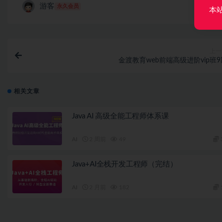
游客
永久会员
本
上一
金渡教育web前端高级进阶vip班9
相关文章
Java AI 高级全能工程师体系课
AI
2 周前
49
Java+AI全栈开发工程师（完结）
AI
2 月前
182