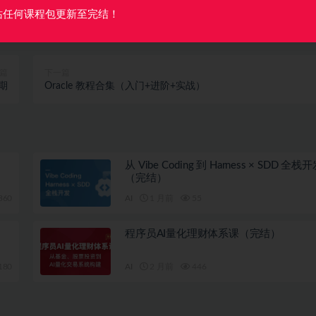
收藏
海报
站任何课程包更新至完结！
篇
下一篇
期
Oracle 教程合集（入门+进阶+实战）
从 Vibe Coding 到 Harness × SDD 全
（完结）
360
AI
1 月前
55
程序员AI量化理财体系课（完结）
180
AI
2 月前
446