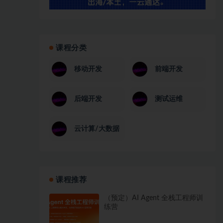
课程分类
移动开发
前端开发
后端开发
测试运维
云计算/大数据
课程推荐
（预定）AI Agent 全栈工程师训
练营