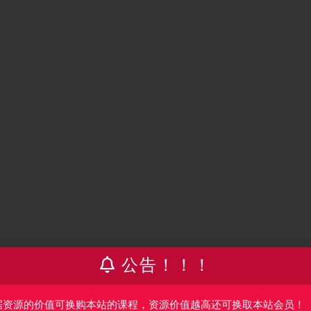
公告！！！
微信客服我们可以安排下架！
据资源的价值可换购本站的课程，资源价值越高还可换取本站会员！