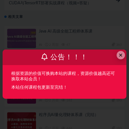
CUDA与TensorRT部署实战课程（视频+答疑）
相关文章
Java AI 高级全能工程师体系课
AI
2 周前
47
360
×
公告！！！
从 Vibe Coding 到 Harness × SDD 全栈开发实
战（完结）
AI
1 月前
55
79
根据资源的价值可换购本站的课程，资源价值越高还可
换取本站会员！
Java+AI全栈开发工程师（完结）
本站任何课程包更新至完结！
AI
2 月前
182
180
程序员AI量化理财体系课（完结）
AI
2 月前
446
180