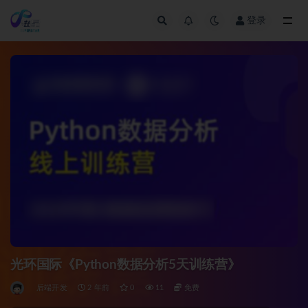
登录
全部
光环国际《Python数据分析5天训练营》
后端开发
2 年前
0
11
免费