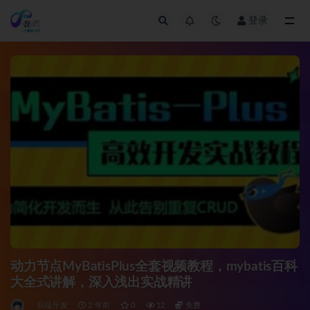
登录
全部
动力节点MyBatisPlus全套视频教程，mybatis百科
大全式讲解，深入浅出实战精讲
后端开发
2 年前
0
12
免费