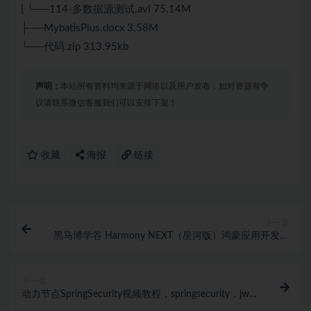
| └──114-多数据源测试.avi 75.14M
├──MybatisPlus.docx 3.58M
└──代码.zip 313.95kb
声明：
本站所有资料均来源于网络以及用户发布，如对资源有争
议请联系微信客服我们可以安排下架！
收藏
海报
链接
上一篇
黑马博学谷 Harmony NEXT（星河版）鸿蒙应用开发训
练营2期
下一篇
动力节点SpringSecurity视频教程，springsecurity，jwt
实战精讲