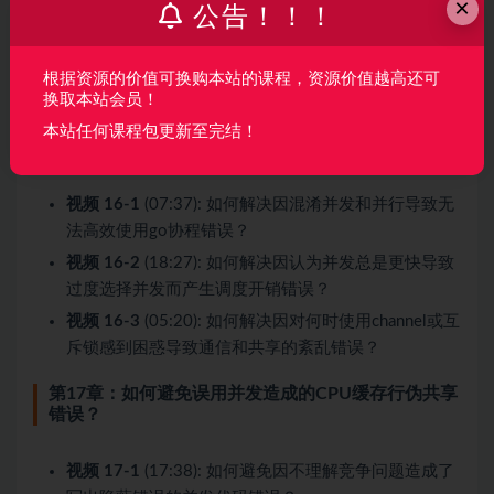
×
公告！！！
视频 15-2
(04:22): 如何避免因不懂得忽略错误导致调
用者陷入误区？
视频 15-3
(07:24): 如何避免因忽略defer语句返回的错
根据资源的价值可换购本站的课程，资源价值越高还可
换取本站会员！
误导致程序可维护性变差？
本站任何课程包更新至完结！
第16章：如何解决并发中低效的I/O多路复用问题？
视频 16-1
(07:37): 如何解决因混淆并发和并行导致无
法高效使用go协程错误？
视频 16-2
(18:27): 如何解决因认为并发总是更快导致
过度选择并发而产生调度开销错误？
视频 16-3
(05:20): 如何解决因对何时使用channel或互
斥锁感到困惑导致通信和共享的紊乱错误？
第17章：如何避免误用并发造成的CPU缓存行伪共享
错误？
视频 17-1
(17:38): 如何避免因不理解竞争问题造成了