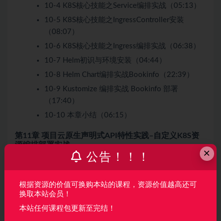
10-4 K8S核心技能之Service编排实战（05:13）
10-5 K8S核心技能之IngressController安装
（08:07）
10-6 K8S核心技能之Ingress编排实战（06:38）
10-7 Helm初识与环境安装（04:44）
10-8 Helm Chart编排实战Bookinfo（22:39）
10-9 Kustomize 编排实战 Bookinfo 部署
（17:40）
10-10 本章小结（06:15）
第11章 项目云原生声明式API特性实践–自定义K8S资
源编排部署实战
×
公告！！！
总时长
：111分钟
节次
：14 节
根据资源的价值可换购本站的课程，资源价值越高还可
换取本站会员！
视频列表
：
本站任何课程包更新至完结！