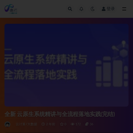
登录
全部
全新 云原生系统精讲与全流程落地实践(完结)
云计算/大数据
2 年前
0
172
36