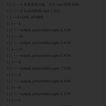
| | | ├──1 并发安全问题、互斥.mp4 858.56M
| | | └──2 Socket高级.mp4 1.30G
| ├──3 CORE_API课件
| | ├──1
| | | └──output_presentation.pptx 4.11M
| | ├──10
| | | └──output_presentation.pptx 3.45M
| | ├──11
| | | └──output_presentation.pptx 5.91M
| | ├──2
| | | └──output_presentation.pptx 7.57M
| | ├──3
| | | └──output_presentation.pptx 8.66M
| | ├──4
| | | └──output_presentation.pptx 6.72M
| | ├──5