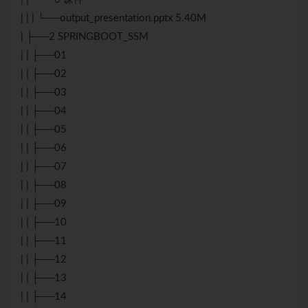
| | | └──output_presentation.pptx 5.40M
| ├──2 SPRINGBOOT_SSM
| | ├──01
| | ├──02
| | ├──03
| | ├──04
| | ├──05
| | ├──06
| | ├──07
| | ├──08
| | ├──09
| | ├──10
| | ├──11
| | ├──12
| | ├──13
| | ├──14