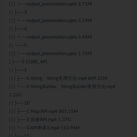
| | | └──output_presentation.pptx 3.71M
| | ├──3
| | | └──output_presentation.pptx 3.19M
| | ├──4
| | | └──output_presentation.pptx 3.44M
| | └──5
| | | └──output_presentation.pptx 2.75M
| ├──3 CORE_API
| | ├──1
| | | ├──1 String、String常用方法.mp4 849.51M
| | | └──2 StringBuilder、StringBuilder常用方法.mp4
1.22G
| | ├──10
| | | ├──1 Map API.mp4 865.15M
| | | ├──2 反射API.mp4 1.37G
| | | └──3 API串讲3.mp4 512.94M
| | ├──11