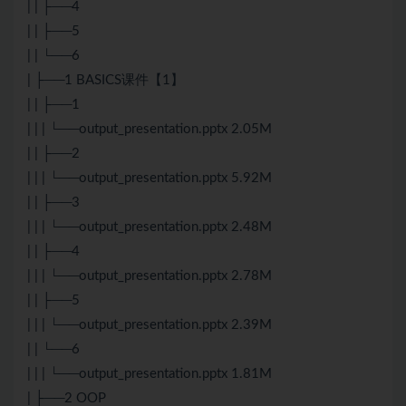
| | ├──4
| | ├──5
| | └──6
| ├──1 BASICS课件【1】
| | ├──1
| | | └──output_presentation.pptx 2.05M
| | ├──2
| | | └──output_presentation.pptx 5.92M
| | ├──3
| | | └──output_presentation.pptx 2.48M
| | ├──4
| | | └──output_presentation.pptx 2.78M
| | ├──5
| | | └──output_presentation.pptx 2.39M
| | └──6
| | | └──output_presentation.pptx 1.81M
| ├──2 OOP