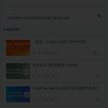
下一篇
老男孩MysqlDBA高级运维系列课程(16部)
相关文章
（预定）AI Agent 全栈工程师训练营
AI
1 周前
63
380
零基础 AI 漫剧智能量产创作营
AI
1 周前
33
78
OpenClaw Agent 从0到1打造你的数字AI员工
AI
1 周前
11
29