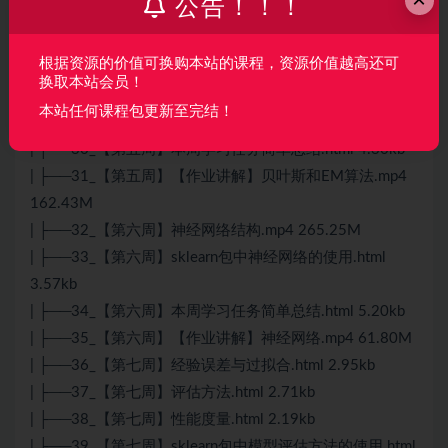
公告！！！
| ├──28_【第五周】EM算法3.mp4 190.41M
| ├──29_【第五周】sklearn包中的朴素贝叶斯算法的适
根据资源的价值可换购本站的课程，资源价值越高还可
用.html 3.09kb
换取本站会员！
| ├──2_【招募】如何获得深度之眼奖学金和助学
本站任何课程包更新至完结！
金？.html 69.35kb
| ├──30_【第五周】本周学习任务简单总结.html 4.30kb
| ├──31_【第五周】【作业讲解】贝叶斯和EM算法.mp4
162.43M
| ├──32_【第六周】神经网络结构.mp4 265.25M
| ├──33_【第六周】sklearn包中神经网络的使用.html
3.57kb
| ├──34_【第六周】本周学习任务简单总结.html 5.20kb
| ├──35_【第六周】【作业讲解】神经网络.mp4 61.80M
| ├──36_【第七周】经验误差与过拟合.html 2.95kb
| ├──37_【第七周】评估方法.html 2.71kb
| ├──38_【第七周】性能度量.html 2.19kb
| ├──39_【第七周】sklearn包中模型评估方法的使用.html