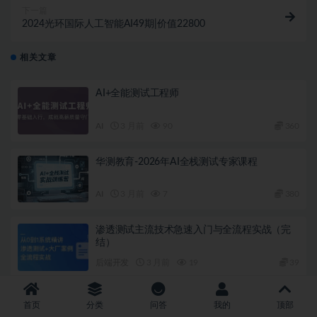
下一篇
2024光环国际人工智能AI49期|价值22800
相关文章
AI+全能测试工程师
AI
3 月前
90
360
华测教育-2026年AI全栈测试专家课程
AI
3 月前
7
380
渗透测试主流技术急速入门与全流程实战（完
结）
后端开发
3 月前
19
39
亿级流量电商架构 Linux 高可用高并发实战运维
首页
分类
问答
我的
顶部
课程方案（完结）