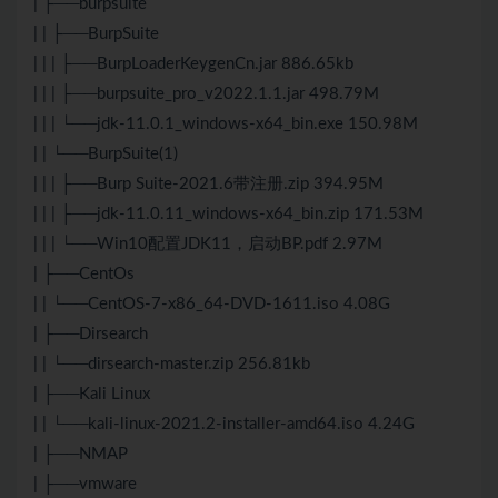
| ├──burpsuite
| | ├──BurpSuite
| | | ├──BurpLoaderKeygenCn.jar 886.65kb
| | | ├──burpsuite_pro_v2022.1.1.jar 498.79M
| | | └──jdk-11.0.1_windows-x64_bin.exe 150.98M
| | └──BurpSuite(1)
| | | ├──Burp Suite-2021.6带注册.zip 394.95M
| | | ├──jdk-11.0.11_windows-x64_bin.zip 171.53M
| | | └──Win10配置JDK11，启动BP.pdf 2.97M
| ├──CentOs
| | └──CentOS-7-x86_64-DVD-1611.iso 4.08G
| ├──Dirsearch
| | └──dirsearch-master.zip 256.81kb
| ├──Kali Linux
| | └──kali-linux-2021.2-installer-amd64.iso 4.24G
| ├──NMAP
| ├──vmware