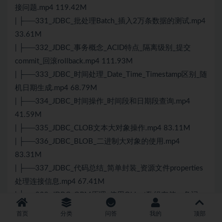
接问题.mp4 119.42M
| ├──331_JDBC_批处理Batch_插入2万条数据的测试.mp4
33.61M
| ├──332_JDBC_事务概念_ACID特点_隔离级别_提交
commit_回滚rollback.mp4 111.93M
| ├──333_JDBC_时间处理_Date_Time_Timestamp区别_随
机日期生成.mp4 68.79M
| ├──334_JDBC_时间操作_时间段和日期段查询.mp4
41.59M
| ├──335_JDBC_CLOB文本大对象操作.mp4 83.11M
| ├──336_JDBC_BLOB_二进制大对象的使用.mp4
83.31M
| ├──337_JDBC_代码总结_简单封装_资源文件properties
处理连接信息.mp4 67.41M
| ├──338_JDBC_ORM原理_使用Object数组存储一条记
录.mp4 76.72M
首页
分类
问答
我的
顶部
| ├──339_JDBC_ORM原理_Map封装一条记录_Map和List