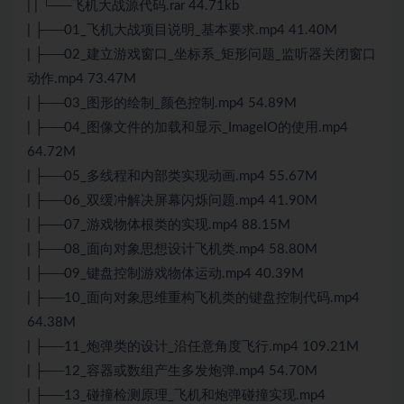
| | └──飞机大战源代码.rar 44.71kb
| ├──01_飞机大战项目说明_基本要求.mp4 41.40M
| ├──02_建立游戏窗口_坐标系_矩形问题_监听器关闭窗口
动作.mp4 73.47M
| ├──03_图形的绘制_颜色控制.mp4 54.89M
| ├──04_图像文件的加载和显示_ImageIO的使用.mp4
64.72M
| ├──05_多线程和内部类实现动画.mp4 55.67M
| ├──06_双缓冲解决屏幕闪烁问题.mp4 41.90M
| ├──07_游戏物体根类的实现.mp4 88.15M
| ├──08_面向对象思想设计飞机类.mp4 58.80M
| ├──09_键盘控制游戏物体运动.mp4 40.39M
| ├──10_面向对象思维重构飞机类的键盘控制代码.mp4
64.38M
| ├──11_炮弹类的设计_沿任意角度飞行.mp4 109.21M
| ├──12_容器或数组产生多发炮弹.mp4 54.70M
| ├──13_碰撞检测原理_飞机和炮弹碰撞实现.mp4