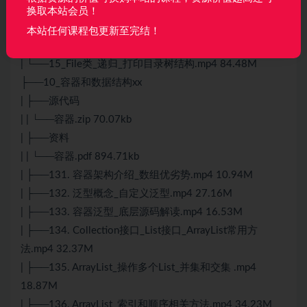
| ├──12_File类的用法.mp4 101.43M
换取本站会员！
| ├──13_枚举_switch语句复习.mp4 69.41M
本站任何课程包更新至完结！
| ├──14_递归结构复习_简单回顾.mp4 26.67M
| └──15_File类_递归_打印目录树结构.mp4 84.48M
├──10_容器和数据结构xx
| ├──源代码
| | └──容器.zip 70.07kb
| ├──资料
| | └──容器.pdf 894.71kb
| ├──131. 容器架构介绍_数组优劣势.mp4 10.94M
| ├──132. 泛型概念_自定义泛型.mp4 27.16M
| ├──133. 容器泛型_底层源码解读.mp4 16.53M
| ├──134. Collection接口_List接口_ArrayList常用方
法.mp4 32.37M
| ├──135. ArrayList_操作多个List_并集和交集 .mp4
18.87M
| ├──136. ArrayList_索引和顺序相关方法.mp4 34.23M