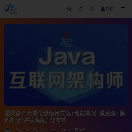
登录
全部
图灵多个大佬亿级项目实战+性能调优+微服务+源
码框架+并发编程+分布式
后端开发
2 年前
0
34
免费