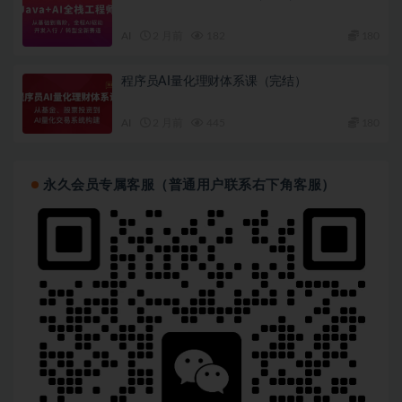
AI
2 月前
182
180
程序员AI量化理财体系课（完结）
AI
2 月前
445
180
永久会员专属客服（普通用户联系右下角客服）