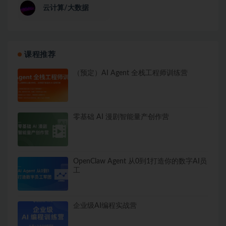
云计算/大数据
课程推荐
（预定）AI Agent 全栈工程师训练营
零基础 AI 漫剧智能量产创作营
OpenClaw Agent 从0到1打造你的数字AI员
工
企业级AI编程实战营