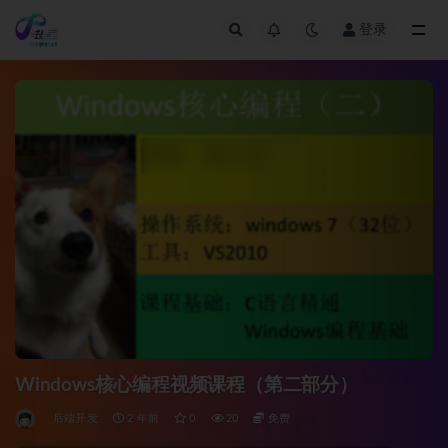
登录
全部
Windows核心编程视频课程（第二部分）
后端开发
2 年前
0
20
免费