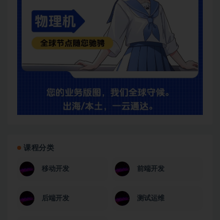
课程分类
移动开发
前端开发
后端开发
测试运维