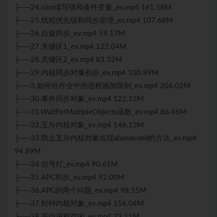
├──24.slim读写锁和条件变量_ev.mp4 161.18M
├──25.线程优先级和同步原理_ev.mp4 107.68M
├──26.自旋同步_ev.mp4 59.17M
├──27.关键区1_ev.mp4 122.04M
├──28.关键区2_ev.mp4 83.32M
├──29.内核同步对像初步_ev.mp4 100.89M
├──3.如何给作业中的进程施加限制_ev.mp4 206.02M
├──30.事件同步对象_ev.mp4 122.13M
├──31.WaitForMultipleObjects函数_ev.mp4 86.46M
├──32.互斥内核对象_ev.mp4 146.13M
├──33.防止互斥内核对象出现abandoned的方法_ev.mp4
94.89M
├──34.信号灯_ev.mp4 90.61M
├──35.APC初步_ev.mp4 92.00M
├──36.APC的两个问题_ev.mp4 98.15M
├──37.时钟内核对象_ev.mp4 156.04M
├──38.等待进程空闲_ev.mp4 23.11M