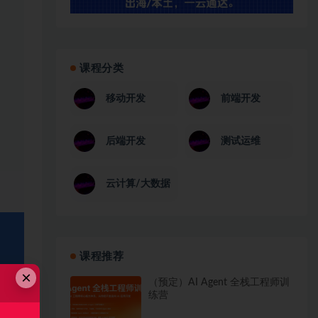
课程分类
移动开发
前端开发
后端开发
测试运维
云计算/大数据
课程推荐
×
（预定）AI Agent 全栈工程师训
练营