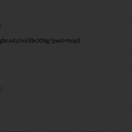
握
G2zgbcu4zJv6XbcKNg?pwd=tmp5
结）