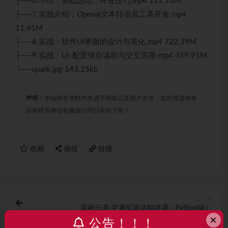
├──6.小结：基础总结、开发技巧.mp4 121.70M
├──7.实战介绍：Openai文本转语音工具开发.mp4
11.41M
├──8.实战：软件UI界面的设计与美化.mp4 722.39M
├──9.实战：UI-配置保存读取与交互完善.mp4 459.95M
└──quark.jpg 143.25kb
声明：
本站所有资料均来源于网络以及用户发布，如对资源有争
议请联系微信客服我们可以安排下架！
收藏
海报
链接
上一篇
蓝桥云课-罗勇军算法精讲课（Python版）
×
公告！！！