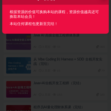
下一篇
Pandas数据分析实战
根据资源的价值可换购本站的课程，资源价值越高还可
换取本站会员！
相关文章
本站任何课程包更新至完结！
Java AI 高级全能工程师体系课
AI
3 周前
54
360
从 Vibe Coding 到 Harness × SDD 全栈开发实
战（完结）
AI
2 月前
61
79
Java+AI全栈开发工程师（完结）
AI
2 月前
183
180
程序员AI量化理财体系课（完结）