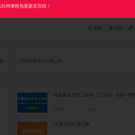
微信客服我们可以安排下架！
站任何课程包更新至完结！
收藏
海报
篇
下一篇
期
2023年微尘公共线上班
鸿蒙原生开发工程师（已完结，视频+课
68
后端开发
9 月前
68
TL安卓逆向第三期