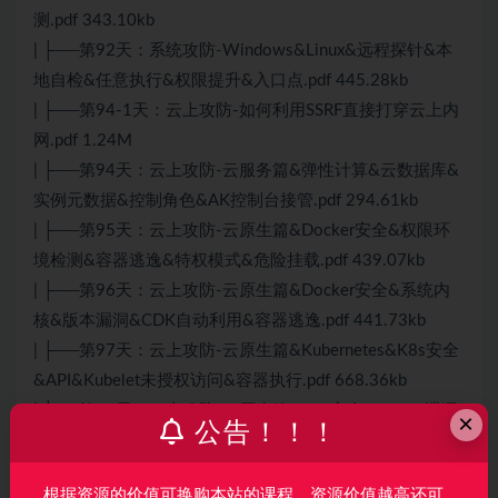
测.pdf 343.10kb
| ├──第92天：系统攻防-Windows&Linux&远程探针&本
地自检&任意执行&权限提升&入口点.pdf 445.28kb
| ├──第94-1天：云上攻防-如何利用SSRF直接打穿云上内
网.pdf 1.24M
| ├──第94天：云上攻防-云服务篇&弹性计算&云数据库&
实例元数据&控制角色&AK控制台接管.pdf 294.61kb
| ├──第95天：云上攻防-云原生篇&Docker安全&权限环
境检测&容器逃逸&特权模式&危险挂载.pdf 439.07kb
| ├──第96天：云上攻防-云原生篇&Docker安全&系统内
核&版本漏洞&CDK自动利用&容器逃逸.pdf 441.73kb
| ├──第97天：云上攻防-云原生篇&Kubernetes&K8s安全
&API&Kubelet未授权访问&容器执行.pdf 668.36kb
| ├──第98天：云上攻防-云原生篇&K8s安全&Config泄漏
×
公告！！！
&Etcd存储&Dashboard鉴权&Proxy暴露.pdf 658.56kb
| ├──第99天：云上攻防-云原生篇&K8s安全&实战场景&
根据资源的价值可换购本站的课程，资源价值越高还可