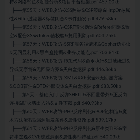
持&网络钓鱼&溯源分析&项目平台框架.pdf 457.00kb
| ├──第55天：WEB攻防-XSS跨站&CSP策略&HttpOnly属
性&Filter过滤器&标签闭合&事件触发.pdf 479.58kb
| ├──第56天：WEB攻防-CSRF请求伪造&Referer同源&置
空&配合XSS&Token值校验&复用删除.pdf 603.75kb
| ├──第57天：WEB攻防-SSRF服务端请求&Gopher伪协议
&无回显利用&黑白盒挖掘&业务功能点.pdf 703.81kb
| ├──第58天：WEB攻防-RCE代码&命令执行&过滤绕过&
异或无字符&无回显方案&黑白盒挖掘.pdf 446.86kb
| ├──第59天：WEB攻防-XML&XXE安全&无回显方案
&OOB盲注&DTD外部实体&黑白盒挖掘.pdf 683.50kb
| ├──第5天：基础入门-反弹SHELL&不回显带外&正反向
连接&防火墙出入站&文件下载.pdf 640.93kb
| ├──第60天：WEB攻防-PHP反序列化&POP链构造&魔
术方法流程&漏洞触发条件&属性修改.pdf 539.17kb
| ├──第61天：WEB攻防-PHP反序列化&原生类TIPS&字
符串逃逸&CVE绕过漏洞&属性类型特征.pdf 540.03kb