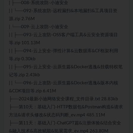
| ├──008-系统攻防-小迪安全
| | └──092-系统攻防-远程漏扫&本地漏扫&工具项目资
源.zip 2.76M
| └──009-云上攻防-小迪安全
| | ├──093-云上攻防-OSS客户端工具&云安全资源项目
等.zip 101.13M
| | ├──094-云上安全-弹性计算&云数据库&CF框架利用
等.zip 0.30kb
| | ├──095-云上安全-云原生篇&Docker逃逸&挂载特权笔
记等.zip 2.43kb
| | └──096-云上攻防-云原生篇&Docker逃逸&版本内核
&CDK项目等.zip 6.41M
├──2024最新小迪网络安全课程_文件目录.txt 28.83kb
├──第10天：基础入门-HTTP数据包&Postman构造&请求
方法&请求头修改&状态码判断_ev.mp4 485.11M
├──第11天：基础入门-ChatGPT篇&注册体验&结合安全
&融入技术&高效赋能&拓展需求_ev.mp4 263.80M