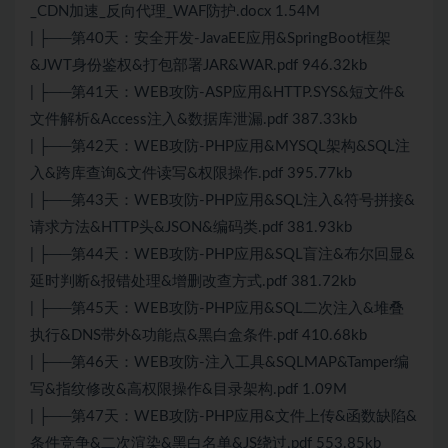
_CDN加速_反向代理_WAF防护.docx 1.54M
| ├──第40天：安全开发-JavaEE应用&SpringBoot框架
&JWT身份鉴权&打包部署JAR&WAR.pdf 946.32kb
| ├──第41天：WEB攻防-ASP应用&HTTP.SYS&短文件&
文件解析&Access注入&数据库泄漏.pdf 387.33kb
| ├──第42天：WEB攻防-PHP应用&MYSQL架构&SQL注
入&跨库查询&文件读写&权限操作.pdf 395.77kb
| ├──第43天：WEB攻防-PHP应用&SQL注入&符号拼接&
请求方法&HTTP头&JSON&编码类.pdf 381.93kb
| ├──第44天：WEB攻防-PHP应用&SQL盲注&布尔回显&
延时判断&报错处理&增删改查方式.pdf 381.72kb
| ├──第45天：WEB攻防-PHP应用&SQL二次注入&堆叠
执行&DNS带外&功能点&黑白盒条件.pdf 410.68kb
| ├──第46天：WEB攻防-注入工具&SQLMAP&Tamper编
写&指纹修改&高权限操作&目录架构.pdf 1.09M
| ├──第47天：WEB攻防-PHP应用&文件上传&函数缺陷&
条件竞争&二次渲染&黑白名单&JS绕过.pdf 553.85kb