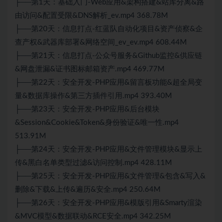
├──第1天：基础入门-Web应用&架构搭建&站库分离&路
由访问&配置受限&DNS解析_ev.mp4 368.78M
├──第20天：信息打点-红蓝队自动化项目&资产侦察&企
查产权&武器库部署&网络空间_ev_ev.mp4 608.44M
├──第21天：信息打点-公众号服务&Github监控&供应链
&网盘泄漏&证书图标邮箱资产.mp4 469.77M
├──第22天：安全开发-PHP应用&留言板功能&超全局变
量&数据库操作&第三方插件引用.mp4 393.40M
├──第23天：安全开发-PHP应用&后台模块
&Session&Cookie&Token&身份验证&唯一性.mp4
513.91M
├──第24天：安全开发-PHP应用&文件管理模块&显示上
传&黑白名单类型过滤&访问控制.mp4 428.11M
├──第25天：安全开发-PHP应用&文件管理&包含&写入&
删除&下载&上传&遍历&安全.mp4 250.64M
├──第26天：安全开发-PHP应用&模版引用&Smarty渲染
&MVC模型&数据联动&RCE安全.mp4 342.25M