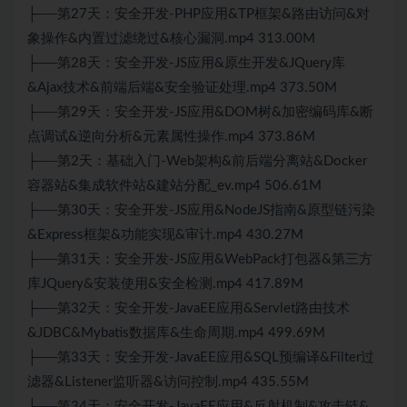
├──第27天：安全开发-PHP应用&TP框架&路由访问&对
象操作&内置过滤绕过&核心漏洞.mp4 313.00M
├──第28天：安全开发-JS应用&原生开发&JQuery库
&Ajax技术&前端后端&安全验证处理.mp4 373.50M
├──第29天：安全开发-JS应用&DOM树&加密编码库&断
点调试&逆向分析&元素属性操作.mp4 373.86M
├──第2天：基础入门-Web架构&前后端分离站&Docker
容器站&集成软件站&建站分配_ev.mp4 506.61M
├──第30天：安全开发-JS应用&NodeJS指南&原型链污染
&Express框架&功能实现&审计.mp4 430.27M
├──第31天：安全开发-JS应用&WebPack打包器&第三方
库JQuery&安装使用&安全检测.mp4 417.89M
├──第32天：安全开发-JavaEE应用&Servlet路由技术
&JDBC&Mybatis数据库&生命周期.mp4 499.69M
├──第33天：安全开发-JavaEE应用&SQL预编译&Filter过
滤器&Listener监听器&访问控制.mp4 435.55M
├──第34天：安全开发-JavaEE应用&反射机制&攻击链&