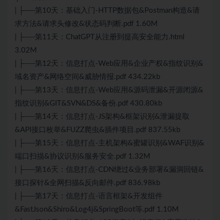
| ├──第10天：基础入门-HTTP数据包&Postman构造&请
求方法&请求头修改&状态码判断.pdf 1.60M
| ├──第11天：ChatGPT从注册到提高安全能力.html
3.02M
| ├──第12天：信息打点-Web应用&企业产权&指纹识别&
域名资产&网络空间&威胁情报.pdf 434.22kb
| ├──第13天：信息打点-Web应用&源码泄漏&开源闭源&
指纹识别&GIT&SVN&DS&备份.pdf 430.80kb
| ├──第14天：信息打点-JS架构&框架识别&泄漏提取
&API接口枚举&FUZZ爬虫&插件项目.pdf 837.55kb
| ├──第15天：信息打点-主机架构&蜜罐识别&WAF识别&
端口扫描&协议识别&服务安全.pdf 1.32M
| ├──第16天：信息打点-CDN绕过&业务部署&漏洞回链&
接口探针&全网扫描&反向邮件.pdf 836.98kb
| ├──第17天：信息打点-语言框架&开发组件
&FastJson&Shiro&Log4j&SpringBoot等.pdf 1.10M