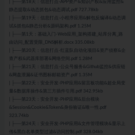
| ├──第18天：信息打点-APP资产&知识产权&应用监控&
静态提取&动态抓包&动态调试.pdf 727.78kb
| ├──第19天：信息打点-小程序应用&解包反编译&动态调
试&抓包&静态分析&源码架构.pdf 1.25M
| ├──第1天：基础入门-Web应用_架构搭建_站库分离_路
由访问_配置受限_DNS解析.docx 335.08kb
| ├──第20天：信息打点-红蓝队自动化项目&资产侦察&企
查产权&武器库部署&网络空间.pdf 1.28M
| ├──第21天：信息打点-公众号服务&Github监控&供应链
&网盘泄漏&证书图标邮箱资产.pdf 1.35M
| ├──第22天：安全开发-PHP应用&留言板功能&超全局变
量&数据库操作&第三方插件引用.pdf 342.95kb
| ├──第23天：安全开发-PHP应用&后台模块
&Session&Cookie&Token&身份验证&唯一性.pdf
323.74kb
| ├──第24天：安全开发-PHP应用&文件管理模块&显示上
传&黑白名单类型过滤&访问控制.pdf 328.04kb