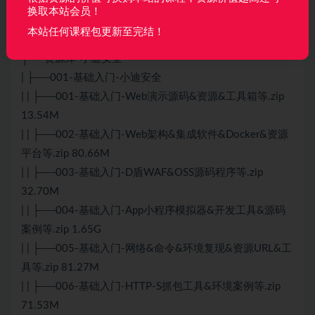
攻击Pod&污点Taint&横向移动&容器逃逸.pdf 639.44kb
换取本站会员！
| └──第9天：基础入门-算法逆向&散列对称非对称&JS源
本站任何课程包更新至完结！
码逆向&AES&DES&RSA&SHA.docx 3.11M
├──资源库-小迪安全
| ├──001-基础入门-小迪安全
| | ├──001-基础入门-Web演示源码&资源&工具箱等.zip
13.54M
| | ├──002-基础入门-Web架构&集成软件&Docker&资源
平台等.zip 80.66M
| | ├──003-基础入门-D盾WAF&OSS源码程序等.zip
32.70M
| | ├──004-基础入门-App小程序模拟器&开发工具&源码
案例等.zip 1.65G
| | ├──005-基础入门-网络&命令&环境复现&资源URL&工
具等.zip 81.27M
| | ├──006-基础入门-HTTP-S抓包工具&环境案例等.zip
71.53M