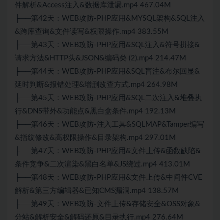
件解析&Access注入&数据库泄漏.mp4 467.04M
├──第42天：WEB攻防-PHP应用&MYSQL架构&SQL注入
&跨库查询&文件读写&权限操作.mp4 383.55M
├──第43天：WEB攻防-PHP应用&SQL注入&符号拼接&
请求方法&HTTP头&JSON&编码类 (2).mp4 214.47M
├──第44天：WEB攻防-PHP应用&SQL盲注&布尔回显&
延时判断&报错处理&增删改查方式.mp4 264.98M
├──第45天：WEB攻防-PHP应用&SQL二次注入&堆叠执
行&DNS带外&功能点&黑白盒条件.mp4 192.13M
├──第46天：WEB攻防-注入工具&SQLMAP&Tamper编写
&指纹修改&高权限操作&目录架构.mp4 297.01M
├──第47天：WEB攻防-PHP应用&文件上传&函数缺陷&
条件竞争&二次渲染&黑白名单&JS绕过.mp4 413.01M
├──第48天：WEB攻防-PHP应用&文件上传&中间件CVE
解析&第三方编辑器&已知CMS漏洞.mp4 138.57M
├──第49天：WEB攻防-文件上传&存储安全&OSS对象&
分站&解析安全&解码还原&目录执行.mp4 276.64M