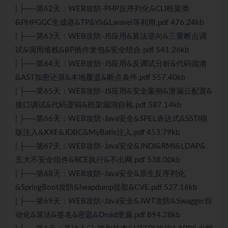
| ├──第62天：WEB攻防-PHP反序列化&CLI框架类
&PHPGGC生成器&TP&Yii&Laravel等利用.pdf 476.24kb
| ├──第63天：WEB攻防-JS应用&算法逆向&三重断点调
试&调用堆栈&BP插件发包&安全结合.pdf 541.26kb
| ├──第64天：WEB攻防-JS应用&反调试分析&代码混淆
&AST加密还原&本地覆盖&断点条件.pdf 557.40kb
| ├──第65天：WEB攻防-JS应用&安全案例&泄漏云配置&
接口调试&代码逻辑&框架漏洞自检.pdf 587.14kb
| ├──第66天：WEB攻防-Java安全&SPEL表达式&SSTI模
版注入&XXE&JDBC&MyBatis注入.pdf 453.79kb
| ├──第67天：WEB攻防-Java安全&JNDI&RMI&LDAP&
五大不安全组件&RCE执行&不出网.pdf 538.00kb
| ├──第68天：WEB攻防-Java安全&原生反序列化
&SpringBoot攻防&heapdump提取&CVE.pdf 527.16kb
| ├──第69天：WEB攻防-Java安全&JWT攻防&Swagger自
动化&算法&签名&密匙&Druid泄漏.pdf 894.28kb