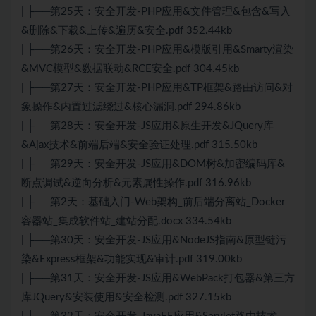
| ├──第25天：安全开发-PHP应用&文件管理&包含&写入
&删除&下载&上传&遍历&安全.pdf 352.44kb
| ├──第26天：安全开发-PHP应用&模版引用&Smarty渲染
&MVC模型&数据联动&RCE安全.pdf 304.45kb
| ├──第27天：安全开发-PHP应用&TP框架&路由访问&对
象操作&内置过滤绕过&核心漏洞.pdf 294.86kb
| ├──第28天：安全开发-JS应用&原生开发&JQuery库
&Ajax技术&前端后端&安全验证处理.pdf 315.50kb
| ├──第29天：安全开发-JS应用&DOM树&加密编码库&
断点调试&逆向分析&元素属性操作.pdf 316.96kb
| ├──第2天：基础入门-Web架构_前后端分离站_Docker
容器站_集成软件站_建站分配.docx 334.54kb
| ├──第30天：安全开发-JS应用&NodeJS指南&原型链污
染&Express框架&功能实现&审计.pdf 319.00kb
| ├──第31天：安全开发-JS应用&WebPack打包器&第三方
库JQuery&安装使用&安全检测.pdf 327.15kb