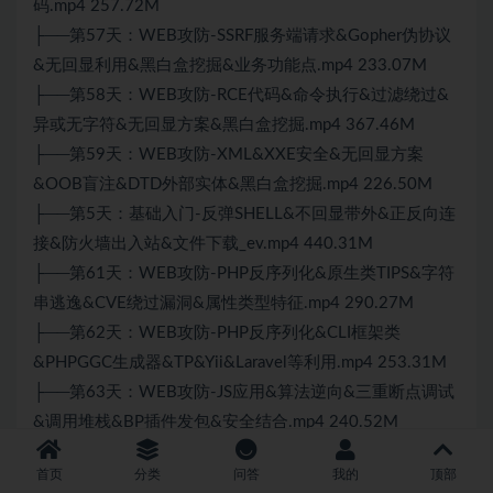
码.mp4 257.72M
├──第57天：WEB攻防-SSRF服务端请求&Gopher伪协议
&无回显利用&黑白盒挖掘&业务功能点.mp4 233.07M
├──第58天：WEB攻防-RCE代码&命令执行&过滤绕过&
异或无字符&无回显方案&黑白盒挖掘.mp4 367.46M
├──第59天：WEB攻防-XML&XXE安全&无回显方案
&OOB盲注&DTD外部实体&黑白盒挖掘.mp4 226.50M
├──第5天：基础入门-反弹SHELL&不回显带外&正反向连
接&防火墙出入站&文件下载_ev.mp4 440.31M
├──第61天：WEB攻防-PHP反序列化&原生类TIPS&字符
串逃逸&CVE绕过漏洞&属性类型特征.mp4 290.27M
├──第62天：WEB攻防-PHP反序列化&CLI框架类
&PHPGGC生成器&TP&Yii&Laravel等利用.mp4 253.31M
├──第63天：WEB攻防-JS应用&算法逆向&三重断点调试
&调用堆栈&BP插件发包&安全结合.mp4 240.52M
├──第64天：WEB攻防-JS应用&反调试分析&代码混淆
首页
分类
问答
我的
顶部
&AST加密还原&本地覆盖&断点条件.mp4 414.21M