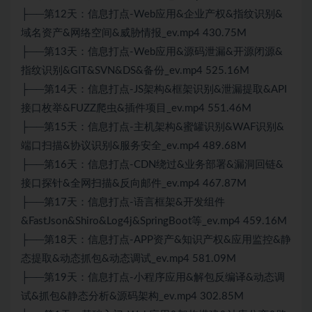
├──第12天：信息打点-Web应用&企业产权&指纹识别&
域名资产&网络空间&威胁情报_ev.mp4 430.75M
├──第13天：信息打点-Web应用&源码泄漏&开源闭源&
指纹识别&GIT&SVN&DS&备份_ev.mp4 525.16M
├──第14天：信息打点-JS架构&框架识别&泄漏提取&API
接口枚举&FUZZ爬虫&插件项目_ev.mp4 551.46M
├──第15天：信息打点-主机架构&蜜罐识别&WAF识别&
端口扫描&协议识别&服务安全_ev.mp4 489.68M
├──第16天：信息打点-CDN绕过&业务部署&漏洞回链&
接口探针&全网扫描&反向邮件_ev.mp4 467.87M
├──第17天：信息打点-语言框架&开发组件
&FastJson&Shiro&Log4j&SpringBoot等_ev.mp4 459.16M
├──第18天：信息打点-APP资产&知识产权&应用监控&静
态提取&动态抓包&动态调试_ev.mp4 581.09M
├──第19天：信息打点-小程序应用&解包反编译&动态调
试&抓包&静态分析&源码架构_ev.mp4 302.85M