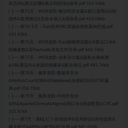
状态码&跳过步骤&验证码回传&枚举.pdf 556.54kb
| ├──第75天：WEB攻防-验证码安全篇&接口滥用&识别
插件&复用绕过&宏命令填入&滑块类.pdf 452.08kb
| ├──第76-1天：Fuzz技术SRC泄漏未授权案例挖掘.pdf
631.63kb
| ├──第76天：WEB攻防-Fuzz模糊测试篇&JS算法口令&
隐藏参数&盲Payload&未知文件目录.pdf 460.76kb
| ├──第77天：WEB攻防-业务设计篇&隐私合规检测
&URL重定向&资源拒绝服务&配合项目.pdf 485.74kb
| ├──第78天：服务攻防-数据库安全
&Redis&CouchDB&H2database&未授权访问&CVE漏
洞.pdf 316.72kb
| ├──第79天：服务攻防-中间件安全
&IIS&Apache&Tomcat&Nginx&弱口令&错误配置&CVE.pdf
331.87kb
| ├──第7天：基础入门-抓包技术&全局协议&封包监听&
网卡模式&APP&小程序&PC应用.pdf 941.62kb