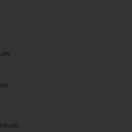
M
.38M
44M
 90.26M