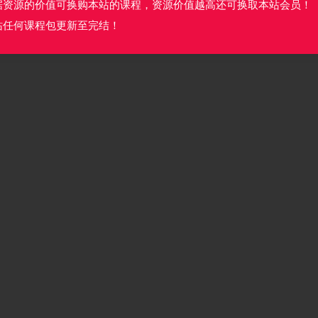
据资源的价值可换购本站的课程，资源价值越高还可换取本站会员！
 1.41M
站任何课程包更新至完结！
3.06M