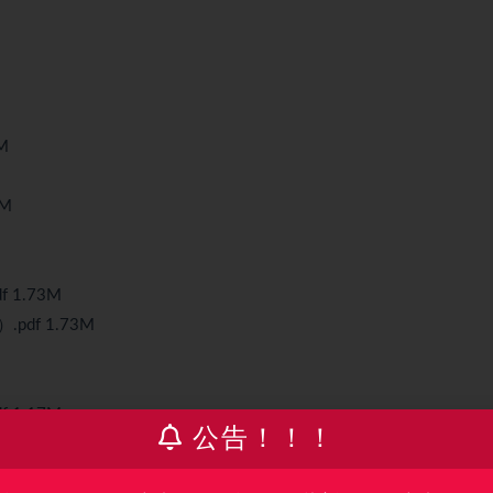
M
8M
 1.73M
pdf 1.73M
 1.17M
公告！！！
f 1.13M
.pdf 1.31M