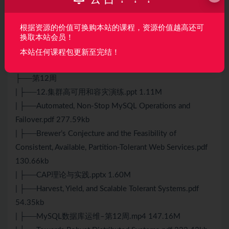
.pdf 879.36kb
| ├──HVR White Paper v1.0.pdf 1.11M
根据资源的价值可换购本站的课程，资源价值越高还可
| ├──MySQL实时数据并行复制架构与实践.pdf
换取本站会员！
1017.75kb
本站任何课程包更新至完结！
| └──MySQL数据库运维–第11周.mp4 138.57M
├──第12周
| ├──12.集群高可用和容灾演练.ppt 1.11M
| ├──Automated, Non-Stop MySQL Operations and
Failover.pdf 277.59kb
| ├──Brewer’s Conjecture and the Feasibility of
Consistent, Available, Partition-Tolerant Web Services.pdf
130.66kb
| ├──CAP理论与实践.pptx 1.60M
| ├──Harvest, Yield, and Scalable Tolerant Systems.pdf
54.35kb
| ├──MySQL数据库运维–第12周.mp4 147.16M