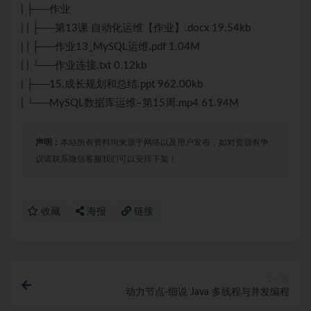
| ├──作业
| | ├──第13课 自动化运维【作业】.docx 19.54kb
| | ├──作业13_MySQL运维.pdf 1.04M
| | └──作业连接.txt 0.12kb
| ├──15.成长规划和总结.ppt 962.00kb
| └──MySQL数据库运维–第15周.mp4 61.94M
声明：
本站所有资料均来源于网络以及用户发布，如对资源有争
议请联系微信客服我们可以安排下架！
收藏
海报
链接
上一篇
动力节点-细说 Java 多线程与并发编程