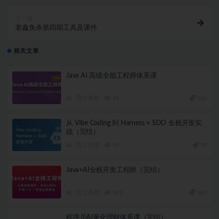
下一篇
老鑫免杀第四期工具及课件
相关文章
Java AI 高级全能工程师体系课
AI
3 周前
49
360
从 Vibe Coding 到 Harness × SDD 全栈开发实
战（完结）
AI
1 月前
55
79
Java+AI全栈开发工程师（完结）
AI
2 月前
182
180
程序员AI量化理财体系课（完结）