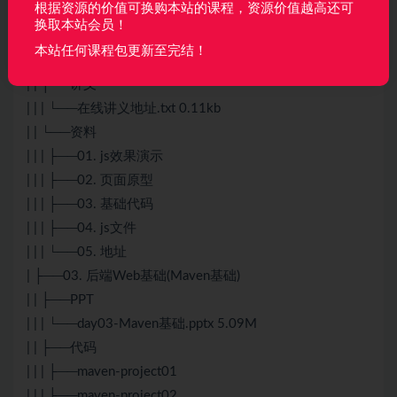
根据资源的价值可换购本站的课程，资源价值越高还可
| | | └──day02-Vue3基础.pptx 7.14M
换取本站会员！
| | ├──代码
本站任何课程包更新至完结！
| | | └──JS-Vue
| | ├──讲义
| | | └──在线讲义地址.txt 0.11kb
| | └──资料
| | | ├──01. js效果演示
| | | ├──02. 页面原型
| | | ├──03. 基础代码
| | | ├──04. js文件
| | | └──05. 地址
| ├──03. 后端Web基础(Maven基础)
| | ├──PPT
| | | └──day03-Maven基础.pptx 5.09M
| | ├──代码
| | | ├──maven-project01
| | | ├──maven-project02