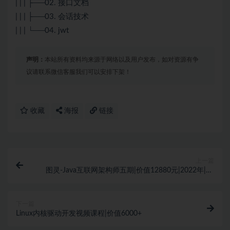
| | | ├──02. 接口文档
| | | ├──03. 会话技术
| | | └──04. jwt
声明：
本站所有资料均来源于网络以及用户发布，如对资源有争
议请联系微信客服我们可以安排下架！
收藏
海报
链接
上一篇
图灵-Java互联网架构师五期|价值12880元|2022年|31
章|更新完结
下一篇
Linux内核驱动开发视频课程|价值6000+