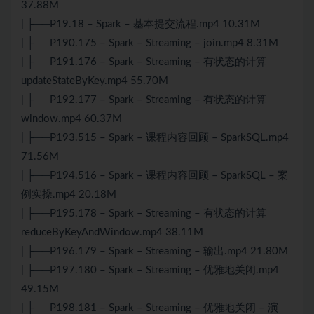
37.88M
| ├──P19.18 – Spark – 基本提交流程.mp4 10.31M
| ├──P190.175 – Spark – Streaming – join.mp4 8.31M
| ├──P191.176 – Spark – Streaming – 有状态的计算
updateStateByKey.mp4 55.70M
| ├──P192.177 – Spark – Streaming – 有状态的计算
window.mp4 60.37M
| ├──P193.515 – Spark – 课程内容回顾 – SparkSQL.mp4
71.56M
| ├──P194.516 – Spark – 课程内容回顾 – SparkSQL – 案
例实操.mp4 20.18M
| ├──P195.178 – Spark – Streaming – 有状态的计算
reduceByKeyAndWindow.mp4 38.11M
| ├──P196.179 – Spark – Streaming – 输出.mp4 21.80M
| ├──P197.180 – Spark – Streaming – 优雅地关闭.mp4
49.15M
| ├──P198.181 – Spark – Streaming – 优雅地关闭 – 演