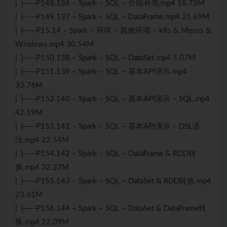
| ├──P148.136 – Spark – SQL – 介绍补充.mp4 18.73M
| ├──P149.137 – Spark – SQL – DataFrame.mp4 21.69M
| ├──P15.14 – Spark – 环境 – 其他环境 – k8s & Mesos &
Windows.mp4 30.54M
| ├──P150.138 – Spark – SQL – DataSet.mp4 5.07M
| ├──P151.139 – Spark – SQL – 基本API演示.mp4
33.76M
| ├──P152.140 – Spark – SQL – 基本API演示 – SQL.mp4
42.19M
| ├──P153.141 – Spark – SQL – 基本API演示 – DSL语
法.mp4 22.54M
| ├──P154.142 – Spark – SQL – DataFrame & RDD转
换.mp4 32.27M
| ├──P155.143 – Spark – SQL – DataSet & RDD转换.mp4
23.61M
| ├──P156.144 – Spark – SQL – DataSet & DataFrame转
换.mp4 22.09M