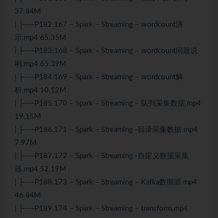
37.84M
| ├──P182.167 – Spark – Streaming – wordcount演
示.mp4 65.35M
| ├──P183.168 – Spark – Streaming – wordcount问题说
明.mp4 65.39M
| ├──P184.169 – Spark – Streaming – wordcount解
析.mp4 10.12M
| ├──P185.170 – Spark – Streaming – 队列采集数据.mp4
19.15M
| ├──P186.171 – Spark – Streaming -目录采集数据.mp4
7.97M
| ├──P187.172 – Spark – Streaming -自定义数据采集
器.mp4 52.19M
| ├──P188.173 – Spark – Streaming – Kafka数据源.mp4
46.84M
| ├──P189.174 – Spark – Streaming – transform.mp4