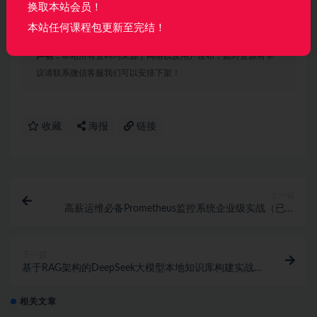
换取本站会员！
本站任何课程包更新至完结！
声明：
本站所有资料均来源于网络以及用户发布，如对资源有争
议请联系微信客服我们可以安排下架！
收藏
海报
链接
上一篇
高薪运维必备Prometheus监控系统企业级实战（已完
结）
下一篇
基于RAG架构的DeepSeek大模型本地知识库构建实战
（一站式打造本地知识库企业级解决方案）| 完结
相关文章