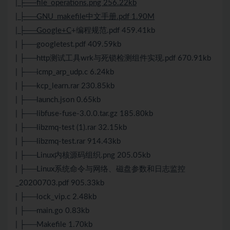
| ├──file_operations.png 256.22kb
| ├──GNU_makefile中文手册.pdf 1.90M
| ├──Google+C
+编程规范.pdf 459.41kb
| ├──googletest.pdf 409.59kb
| ├──http测试工具wrk与死锁检测组件实现.pdf 670.91kb
| ├──icmp_arp_udp.c 6.24kb
| ├──kcp_learn.rar 230.85kb
| ├──launch.json 0.65kb
| ├──libfuse-fuse-3.0.0.tar.gz 185.80kb
| ├──libzmq-test (1).rar 32.15kb
| ├──libzmq-test.rar 914.43kb
| ├──Linux内核源码组织.png 205.05kb
| ├──Linux系统命令与网络、磁盘参数和日志监控
_20200703.pdf 905.33kb
| ├──lock_vip.c 2.48kb
| ├──main.go 0.83kb
| ├──Makefile 1.70kb