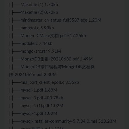
| ├──Makefile (1) 1.70kb
| ├──Makefile (2) 0.72kb
| ├──mindmaster_cn_setup_full5587.exe 1.20M
| ├──mmpool.c 5.93kb
| ├──Modern CMake文档.pdf 517.25kb
| ├──module.c 7.44kb
| ├──mongo-src.rar 9.91M
| ├──MongoDB集群-20210630.pdf 1.49M
| ├──MongoDB接口编程与MongoDB文档操
作-20210626.pdf 2.30M
| ├──mul_port_client_epoll.c 3.55kb
| ├──mysql-1.pdf 1.69M
| ├──mysql-3.pdf 403.78kb
| ├──mysql-4 (1).pdf 1.02M
| ├──mysql-4.pdf 1.02M
| ├──mysql-installer-community-5.7.34.0.msi 513.23M