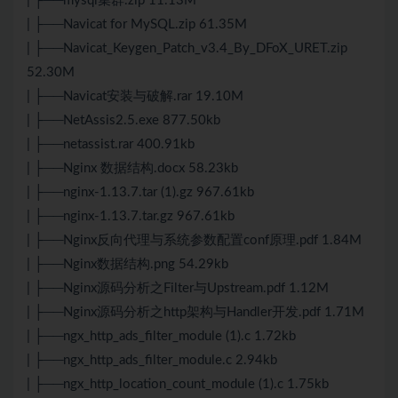
| ├──mysql集群.zip 11.13M
| ├──Navicat for MySQL.zip 61.35M
| ├──Navicat_Keygen_Patch_v3.4_By_DFoX_URET.zip
52.30M
| ├──Navicat安装与破解.rar 19.10M
| ├──NetAssis2.5.exe 877.50kb
| ├──netassist.rar 400.91kb
| ├──Nginx 数据结构.docx 58.23kb
| ├──nginx-1.13.7.tar (1).gz 967.61kb
| ├──nginx-1.13.7.tar.gz 967.61kb
| ├──Nginx反向代理与系统参数配置conf原理.pdf 1.84M
| ├──Nginx数据结构.png 54.29kb
| ├──Nginx源码分析之Filter与Upstream.pdf 1.12M
| ├──Nginx源码分析之http架构与Handler开发.pdf 1.71M
| ├──ngx_http_ads_filter_module (1).c 1.72kb
| ├──ngx_http_ads_filter_module.c 2.94kb
| ├──ngx_http_location_count_module (1).c 1.75kb