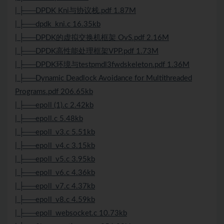
| ├──DPDK Kni与协议栈.pdf 1.87M
| ├──dpdk_kni.c 16.35kb
| ├──DPDK的虚拟交换机框架 OvS.pdf 2.16M
| ├──DPDK高性能处理框架VPP.pdf 1.73M
| ├──DPDK环境与testpmdl3fwdskeleton.pdf 1.36M
| ├──Dynamic Deadlock Avoidance for Multithreaded
Programs.pdf 206.65kb
| ├──epoll (1).c 2.42kb
| ├──epoll.c 5.48kb
| ├──epoll_v3.c 5.51kb
| ├──epoll_v4.c 3.15kb
| ├──epoll_v5.c 3.95kb
| ├──epoll_v6.c 4.36kb
| ├──epoll_v7.c 4.37kb
| ├──epoll_v8.c 4.59kb
| ├──epoll_websocket.c 10.73kb