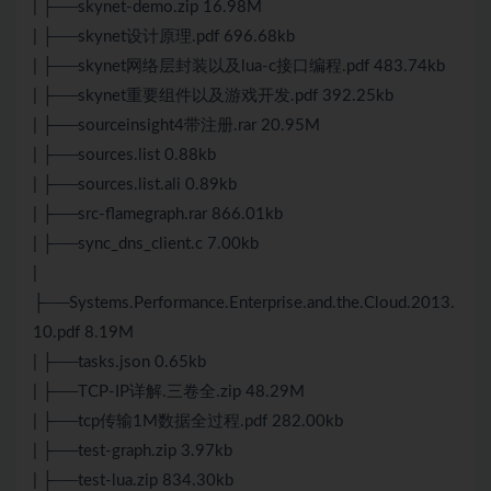
| ├──skynet-demo.zip 16.98M
| ├──skynet设计原理.pdf 696.68kb
| ├──skynet网络层封装以及lua-c接口编程.pdf 483.74kb
| ├──skynet重要组件以及游戏开发.pdf 392.25kb
| ├──sourceinsight4带注册.rar 20.95M
| ├──sources.list 0.88kb
| ├──sources.list.ali 0.89kb
| ├──src-flamegraph.rar 866.01kb
| ├──sync_dns_client.c 7.00kb
|
├──Systems.Performance.Enterprise.and.the.Cloud.2013.
10.pdf 8.19M
| ├──tasks.json 0.65kb
| ├──TCP-IP详解.三卷全.zip 48.29M
| ├──tcp传输1M数据全过程.pdf 282.00kb
| ├──test-graph.zip 3.97kb
| ├──test-lua.zip 834.30kb