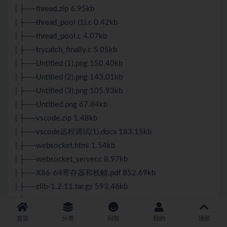
| ├──thread.zip 6.95kb
| ├──thread_pool (1).c 0.42kb
| ├──thread_pool.c 4.07kb
| ├──trycatch_finally.c 5.05kb
| ├──Untitled (1).png 150.40kb
| ├──Untitled (2).png 143.01kb
| ├──Untitled (3).png 105.93kb
| ├──Untitled.png 67.84kb
| ├──vscode.zip 1.48kb
| ├──vscode远程调试(1).docx 183.15kb
| ├──websocket.html 1.54kb
| ├──websocket_server.c 8.97kb
| ├──X86-64寄存器和栈帧.pdf 852.69kb
| ├──zlib-1.2.11.tar.gz 593.46kb
| ├──zvoice.conf 0.83kb
| ├──（勿外传）50位CTO强烈推荐的12类书籍大全（含
首页
分类
问答
我的
顶部