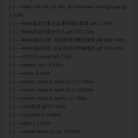
| ├──redis-cell-v0.3.0-x86_64-unknown-linux-gnu.tar.gz
1.52M
| ├──Redis集群方案主从复制哨兵集群.pdf 1.18M
| ├──Redis协议与异步方式.pdf 701.11kb
| ├──Redis源码分析_存储原理与数据模型.pdf 883.41kb
| ├──Reids源码分析_主从同步与对象模型.pdf 567.49kb
| ├──rfc1035.txt.pdf 69.73kb
| ├──sample_nic.c 8.16kb
| ├──send.c 6.64kb
| ├──server_mulport_epoll (1).c 11.94kb
| ├──server_mulport_epoll (2).c 12.06kb
| ├──server_mulport_epoll.c 11.98kb
| ├──shell排序.gif 97.53kb
| ├──si4.pediy.lic 0.88kb
| ├──sigio.c 1.02kb
| ├──skynet-demo (1).zip 10.01kb