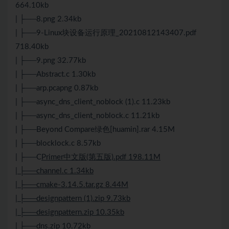
664.10kb
| ├──8.png 2.34kb
| ├──9-Linux块设备运行原理_20210812143407.pdf
718.40kb
| ├──9.png 32.77kb
| ├──Abstract.c 1.30kb
| ├──arp.pcapng 0.87kb
| ├──async_dns_client_noblock (1).c 11.23kb
| ├──async_dns_client_noblock.c 11.21kb
| ├──Beyond Compare绿色[huamin].rar 4.15M
| ├──blocklock.c 8.57kb
| ├──C
Primer中文版(第五版).pdf 198.11M
| ├──channel.c 1.34kb
| ├──cmake-3.14.5.tar.gz 8.44M
| ├──designpattern (1).zip 9.73kb
| ├──designpattern.zip 10.35kb
| ├──dns.zip 10.72kb