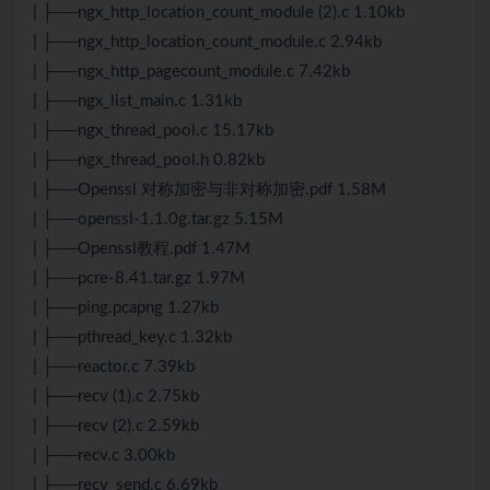
| ├──ngx_http_location_count_module (2).c 1.10kb
| ├──ngx_http_location_count_module.c 2.94kb
| ├──ngx_http_pagecount_module.c 7.42kb
| ├──ngx_list_main.c 1.31kb
| ├──ngx_thread_pool.c 15.17kb
| ├──ngx_thread_pool.h 0.82kb
| ├──Openssl 对称加密与非对称加密.pdf 1.58M
| ├──openssl-1.1.0g.tar.gz 5.15M
| ├──Openssl教程.pdf 1.47M
| ├──pcre-8.41.tar.gz 1.97M
| ├──ping.pcapng 1.27kb
| ├──pthread_key.c 1.32kb
| ├──reactor.c 7.39kb
| ├──recv (1).c 2.75kb
| ├──recv (2).c 2.59kb
| ├──recv.c 3.00kb
| ├──recv_send.c 6.69kb