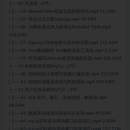
├──09.开源库（6节）
| ├──34–libevent libev框架实战的那些坑.mp4 15.76M
| ├──35–异步日志方案log4cpp.mp4 36.44M
| ├──36–为网络通信加上标准化ProtoBuf Thrift.mp4
152.25M
| ├──37–Openssl 对称加密与非对称加密.mp4 155.46M
| ├──38–Json数据解析 Xml解析器和工具包.mp4 2.11M
| └──39–字符编码Unicode原理及编程实践.mp4 108.62M
├──10.协程框架实现NtyCo（2节）
| ├──40–协程的设计原理与切换汇编实现.mp4 153.35M
| └──41–协程的调度器实现与性能测试.mp4 104.94M
├──11.用户态协议栈NtyTCP（3节）
| ├──42–SQL语句，索引，存储过程，触发器.mp4
68.54M
| ├──43–数据库连接池与异步SQL实现.mp4 89.05M
| ├──44–tcp ip定时器与滑动窗口的实现(1).mp4 2.50M
| └──45–tcp ip定时器与滑动窗口的实现(2).mp4 131.11M