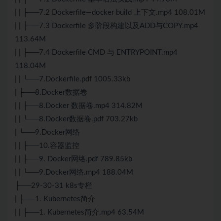
| | ├──7.2 Dockerfile—docker build 上下文.mp4 108.01M
| | ├──7.3 Dockerfile 多阶段构建以及ADD与COPY.mp4
113.64M
| | ├──7.4 Dockerfile CMD 与 ENTRYPOINT.mp4
118.04M
| | └──7.Dockerfile.pdf 1005.33kb
| ├──8.Docker数据卷
| | ├──8.Docker 数据卷.mp4 314.82M
| | └──8.Docker数据卷.pdf 703.27kb
| └──9.Docker网络
| | ├──10.容器监控
| | ├──9. Docker网络.pdf 789.85kb
| | └──9.Docker网络.mp4 188.04M
├──29-30-31 k8s专栏
| ├──1. Kubernetes简介
| | ├──1. Kubernetes简介.mp4 63.54M