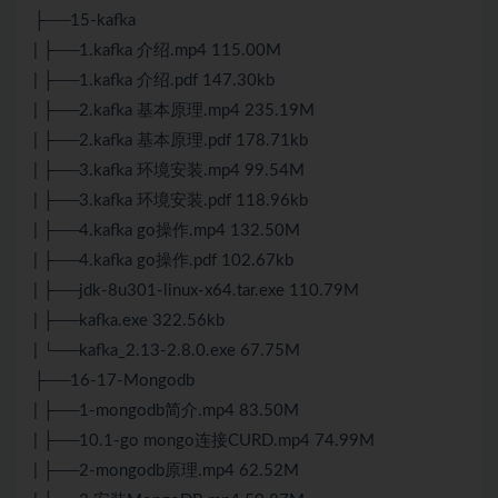
├──15-kafka
| ├──1.kafka 介绍.mp4 115.00M
| ├──1.kafka 介绍.pdf 147.30kb
| ├──2.kafka 基本原理.mp4 235.19M
| ├──2.kafka 基本原理.pdf 178.71kb
| ├──3.kafka 环境安装.mp4 99.54M
| ├──3.kafka 环境安装.pdf 118.96kb
| ├──4.kafka go操作.mp4 132.50M
| ├──4.kafka go操作.pdf 102.67kb
| ├──jdk-8u301-linux-x64.tar.exe 110.79M
| ├──kafka.exe 322.56kb
| └──kafka_2.13-2.8.0.exe 67.75M
├──16-17-Mongodb
| ├──1-mongodb简介.mp4 83.50M
| ├──10.1-go mongo连接CURD.mp4 74.99M
| ├──2-mongodb原理.mp4 62.52M