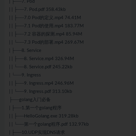
| ├──7. Pod
| | ├──7. Pod.pdf 358.43kb
| | ├──7.0 Pod的定义.mp4 74.41M
| | ├──7.1 Pod的使用.mp4 183.77M
| | ├──7.2 容器的探测.mp4 85.94M
| | └──7.3 Pod的部署.mp4 269.67M
| ├──8. Service
| | ├──8. Service.mp4 326.94M
| | └──8. Service.pdf 245.22kb
| └──9. Ingress
| | ├──9. Ingress.mp4 246.96M
| | └──9. Ingress.pdf 313.10kb
├──golang入门必备
| ├──1.第一个golang程序
| | ├──HelloGolang.exe 319.28kb
| | └──第一个golang程序.pdf 132.97kb
| ├──10.UDP实现DNS请求