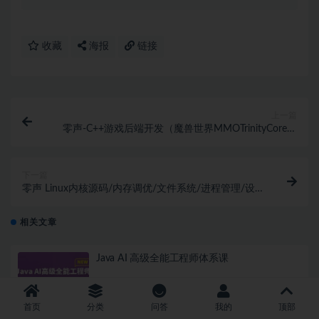
收藏
海报
链接
上一篇
零声-C++游戏后端开发（魔兽世界MMOTrinityCore源
码拆解)
下一篇
零声 Linux内核源码/内存调优/文件系统/进程管理/设
备驱动/网络协议栈
相关文章
Java AI 高级全能工程师体系课
AI
2 周前
49
360
首页
分类
问答
我的
顶部