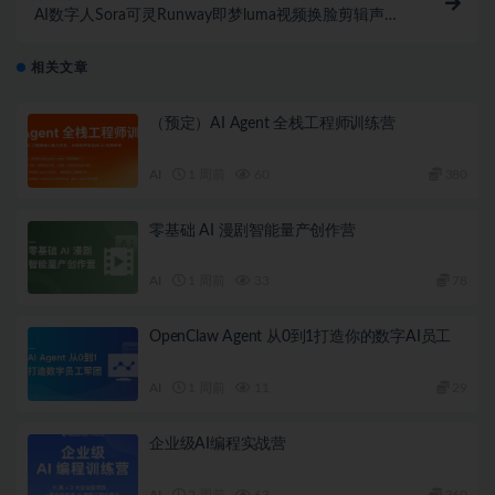
AI数字人Sora可灵Runway即梦luma视频换脸剪辑声音
克隆（已完结）
相关文章
（预定）AI Agent 全栈工程师训练营
AI
1 周前
60
380
零基础 AI 漫剧智能量产创作营
AI
1 周前
33
78
OpenClaw Agent 从0到1打造你的数字AI员工
AI
1 周前
11
29
企业级AI编程实战营
AI
2 周前
63
360