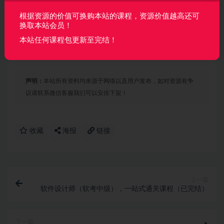
│   ├── [ 12M]  5-6《AI视频转绘：新颖视觉体验》

│   ├── [ 23M]  5-7《DomoAI视频转绘实战：打造视觉盛
根据资源的价值可换购本站的课程，资源价值越高还可
│   ├── [ 11M]  5-8《DomoAI图片动态化魔法：静态变生
换取本站会员！
│   └── [ 12M]  5-9《Goenhance视频转绘进阶：提升
本站任何课程包更新至完结！
├── 第6章 基础软件精通-音频创作基础/

│   ├── [ 37M]  6-1《Suno揭秘：全能AI音乐制作大师》
│   └── [ 24M]  6-2《Suno实战：即时音乐创作技巧》

└── 第7章 进阶工具与组合技巧-SD高阶应用/

声明：
本站所有资料均来源于网络以及用户发布，如对资源有争
    ├── [ 15M]  7-1《SD认识：掌握先进生成技术》

    ├── [ 17M]  7-2《手把手教你：SD本地安装部署》

议请联系微信客服我们可以安排下架！
    ├── [ 16M]  7-3《无需配置：快速登录SD云端平台》

    ├── [ 17M]  7-4《SD文生图：高效生图实操》

    ├── [ 23M]  7-5《SD基石：基础模型详解入门》

    ├── [ 22M]  7-6《界面快览：基本组件与功能熟知》

收藏
海报
链接
    ├── [ 30M]  7-7《创意激发：高效提示词撰写》

    ├── [ 25M]  7-8《参数秘籍：SD生图参数调优》

    ├── [ 20M]  7-9《Lora模型实战与个性化训练》

    ├── [ 13M]  7-10《Adtailer插件：助力人物生成》

    ├── [ 18M]  7-11《SD图生图：界面深入实操》

上一篇
    ├── [ 30M]  7-12《SD图生图：涂鸦与蒙版绘制》

软件设计师（软考中级），一站式通关课程（已完结）
    ├── [ 12M]  7-13《高级功能：蒙版重绘拉伸编辑》

    └── [ 31M]  7-14《ControlNet插件入门》

└── 资料/
下一篇