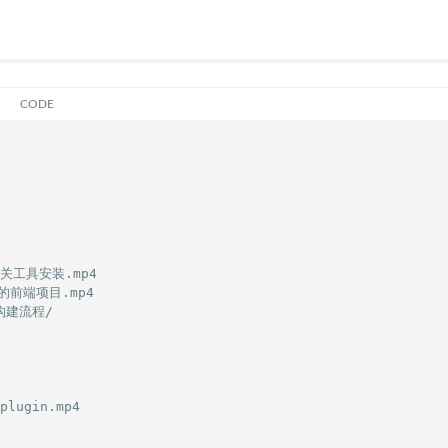
相关工具安装.mp4

的前端项目.mp4

构建流程/

lugin.mp4
