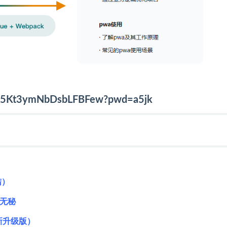
VNW5Kt3ymNbDsbLFBFew?pwd=a5jk
结）
结无秘
最新升级版）