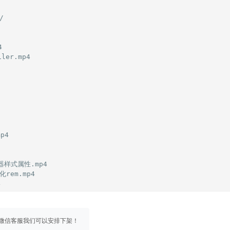




er.mp4

4

览器样式属性.mp4

rem.mp4





微信客服我们可以安排下架！