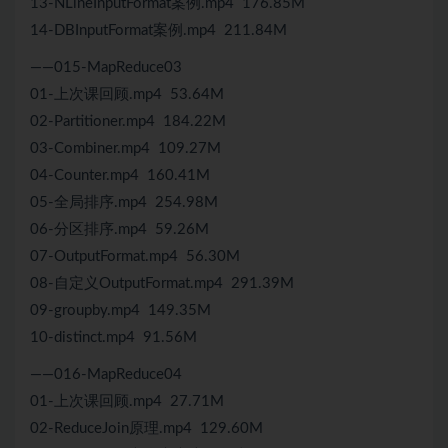
13-NLineInputFormat案例.mp4 176.85M
14-DBInputFormat案例.mp4 211.84M
——015-MapReduce03
01-上次课回顾.mp4 53.64M
02-Partitioner.mp4 184.22M
03-Combiner.mp4 109.27M
04-Counter.mp4 160.41M
05-全局排序.mp4 254.98M
06-分区排序.mp4 59.26M
07-OutputFormat.mp4 56.30M
08-自定义OutputFormat.mp4 291.39M
09-groupby.mp4 149.35M
10-distinct.mp4 91.56M
——016-MapReduce04
01-上次课回顾.mp4 27.71M
02-ReduceJoin原理.mp4 129.60M