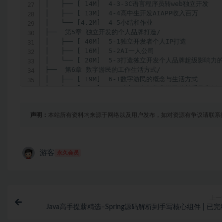
│   ├── [ 14M]  4-3-3C语言程序员转web独立开发

│   ├── [ 13M]  4-4高中生开发AIAPP收入百万

│   └── [4.2M]  4-5小结和作业

├──  第5章 独立开发的个人品牌打造/

│   ├── [ 40M]  5-1独立开发者个人IP打造

│   ├── [ 16M]  5-2AI一人公司

│   └── [ 20M]  5-3打造独立开发个人品牌超级影响力的
├──  第6章 数字游民的工作生活方式/

│   ├── [ 19M]  6-1数字游民的概念与生活方式

│   ├── [ 19M]  6-2独立开发与数字游民的关系及案例

│   └── [ 17M]  6-3数字游民社区

├──  第7章 项目实战：3小时学会做一个AI导航网站/

声明：
本站所有资料均来源于网络以及用户发布，如对资源有争议请联系
│   ├── [ 29M]  7-1AI导航网站成功案例

│   ├── [ 25M]  7-2AI导航网站内容规划

│   ├── [ 21M]  7-3AI导航网站MVP开发：开源源码寻找
│   ├── [ 47M]  7-4AI导航网站开发及调试测试

游客
永久会员
│   └── [ 15M]  7-5AI导航网站的推广运营

├──  第8章 AI产品开发全流程概览/

│   ├── [ 34M]  8-1独立开发软件流程解析

│   └── [ 10M]  8-2AI学英语产品开发流程案例

├──  第9章 产品规划/

上一
│   ├── [ 11M]  9-1AI产品规划

Java高手提薪精选–Spring源码解析到手写核心组件 | 已
│   └── [ 38M]  9-2找需求灵感的方法和途径

├──  第10章 原型设计及案例/
