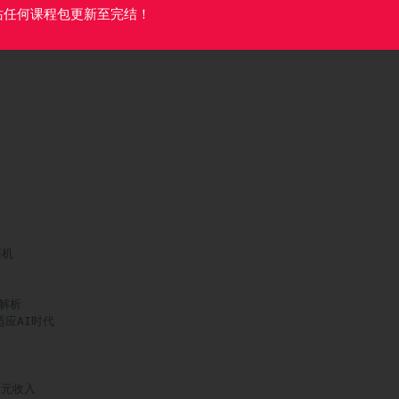
站任何课程包更新至完结！
可能

机

解析

适应AI时代

美元收入
