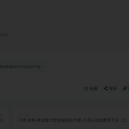
方法

微信客服我们可以安排下架！


收藏
海报
篇
下一篇
完结
小滴 全栈-商业级大型前端项目大课-小滴云在线教育平台（已
结）