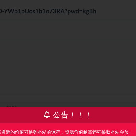
uMO-YWb1pUos1b1o73RA?pwd=kg8h
公告！！！
据资源的价值可换购本站的课程，资源价值越高还可换取本站会员！
项目介绍
