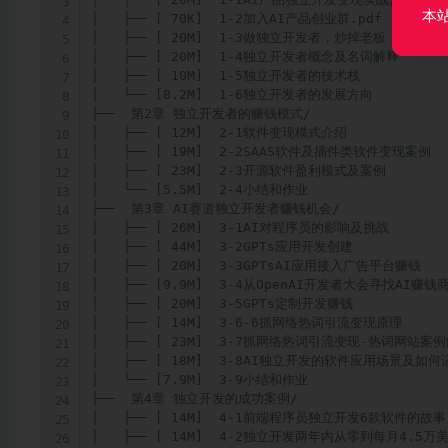
本
│   ├── [ 70K]  1-2加入AI产品创业群.pdf

│   ├── [ 20M]  1-3做独立开发者，炒掉老板，拥抱无限
│   ├── [ 20M]  1-4独立开发者概念及名词解释

│   ├── [ 10M]  1-5独立开发者的技术栈

│   └── [8.2M]  1-6独立开发者的发展方向

├──  第2章 独立开发者的赚钱模式/

│   ├── [ 12M]  2-1软件变现模式介绍

│   ├── [ 19M]  2-2SAAS软件及插件类软件变现案例

│   ├── [ 23M]  2-3开源软件盈利模式及案例

│   └── [5.5M]  2-4小结和作业

├──  第3章 AI赛道独立开发者赚钱机会/

│   ├── [ 26M]  3-1AI对程序员的影响及挑战

│   ├── [ 44M]  3-2GPTs应用开发创建

│   ├── [ 20M]  3-3GPTsAI应用接入广告平台赚钱

│   ├── [9.9M]  3-4从OpenAI开发者大会寻找AI赚钱商
│   ├── [ 20M]  3-5GPTs定制开发赚钱

│   ├── [ 14M]  3-6-6抓网络热词引流变现原理

│   ├── [ 23M]  3-7抓网络热词引流变现-热词网站案例
│   ├── [ 18M]  3-8AI独立开发的软件应用场景及如何
│   └── [7.9M]  3-9小结和作业

├──  第4章 独立开发的成功案例/

│   ├── [ 14M]  4-1前端程序员独立开发6款软件的故事

│   ├── [ 14M]  4-2独立开发两年内从零到每月4.5万