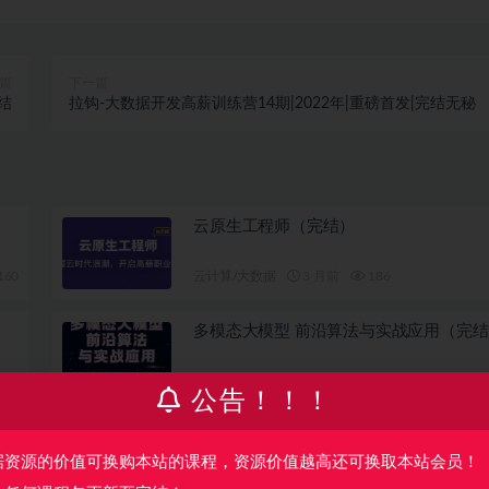
篇
下一篇
结
拉钩-大数据开发高薪训练营14期|2022年|重磅首发|完结无秘
云原生工程师（完结）
160
云计算/大数据
3 月前
186
多模态大模型 前沿算法与实战应用（完结
128
AI
5 月前
51
公告！！！
据资源的价值可换购本站的课程，资源价值越高还可换取本站会员！