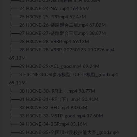
├──23 H3CNE-23-vlan间路由.mp4 80.58M
├──24 H3CNE-24-NAT.mp4 164.55M
├──25 H3CNE-25-PPP.mp4 52.47M
├──26 H3CNE-26-链路聚合二层.mp4 67.02M
├──27 H3CNE-27-链路聚合三层.mp4 38.87M
├──28 H3CNE-28-VRRP.mp4 69.13M
├──28 H3CNE-28-VRRP_20250123_210926.mp4
69.13M
├──29 H3CNE-29-ACL_good.mp4 69.24M
├──3 H3CNE-3-OSI参考模型 TCP-IP模型_good.mp4
69.11M
├──30 H3CNE-30-IRF(上）.mp4 98.77M
├──31 H3CNE-31-IRF（下）.mp4 30.41M
├──32 H3CNE-32-BFD.mp4 93.05M
├──33 H3CNE-33-MSTP_good.mp4 37.60M
├──34 H3CNE-34-BGP.mp4 83.16M
├──35 H3CNE-35-全国职业院校技能大赛_good.mp4