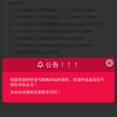
61.49M
├──4 H3CNE-4-IP子网划分（一）.mp4 135.98M
├──5 H3CNE-5-IP子网划分（ 二）.mp4 277.21M
├──6 H3CNE-6-ICMP数据包分析_good.mp4 50.37M
├──7 H3CNE-7-TCP和UDP协议.mp4 102.18M
├──8 H3CNE-8-ARP工作原理.mp4 95.06M
├──9 H3CNE-9-H3C命令行简介.mp4 128.82M
└──配套课程资料.zip 6.76M
×
公告！！！
声明：
本站所有资料均来源于网络以及用户发布，如对资源有争
议请联系微信客服我们可以安排下架！
根据资源的价值可换购本站的课程，资源价值越高还可
换取本站会员！
本站任何课程包更新至完结！
收藏
海报
链接