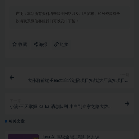
声明：
本站所有资料均来源于网络以及用户发布，如对资源有争
议请联系微信客服我们可以安排下架！
收藏
海报
链接
上一篇
大伟聊前端-React1819进阶项目实战(大厂真实项目实
践落地，冲大厂拿高薪)
下一篇
小滴-三天掌握 Kafka 消息队列 小白到专家之路大数据
教程
相关文章
Java AI 高级全能工程师体系课