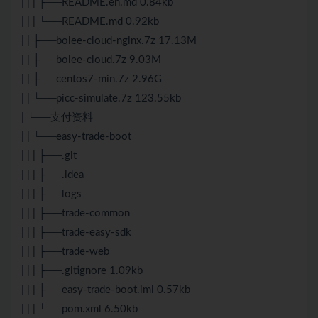
| | | ├──README.en.md 0.84kb
| | | └──README.md 0.92kb
| | ├──bolee-cloud-nginx.7z 17.13M
| | ├──bolee-cloud.7z 9.03M
| | ├──centos7-min.7z 2.96G
| | └──picc-simulate.7z 123.55kb
| └──支付资料
| | └──easy-trade-boot
| | | ├──.git
| | | ├──.idea
| | | ├──logs
| | | ├──trade-common
| | | ├──trade-easy-sdk
| | | ├──trade-web
| | | ├──.gitignore 1.09kb
| | | ├──easy-trade-boot.iml 0.57kb
| | | └──pom.xml 6.50kb